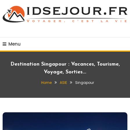
Skip
To
Content
Voyager c'est la vie
idsejour.fr
Menu
Destination Singapour : Vacances, Tourisme,
Voyage, Sorties...
Home
ASIE
Singapour