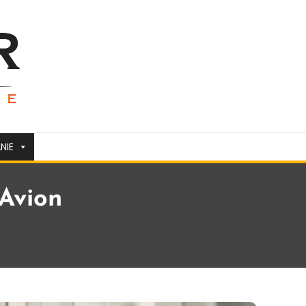
NIE
Avion