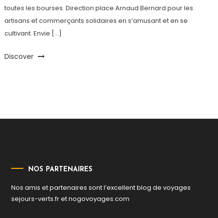
toutes les bourses. Direction place Arnaud Bernard pour les
artisans et commerçants solidaires en s’amusant et en se
cultivant. Envie […]
Discover
NOS PARTENAIRES
Nos amis et partenaires sont l’excellent blog de voyages
sejours-verts.fr
et
nogovoyages.com