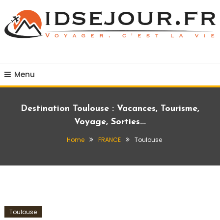
Skip
To
Content
Voyager c'est la vie
idsejour.fr
Menu
Destination Toulouse : Vacances, Tourisme,
Voyage, Sorties...
Home
FRANCE
Toulouse
Toulouse