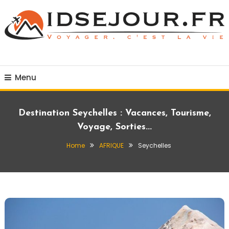
Skip
To
Content
Voyager c'est la vie
idsejour.fr
Menu
Destination Seychelles : Vacances, Tourisme,
Voyage, Sorties...
Home
AFRIQUE
Seychelles