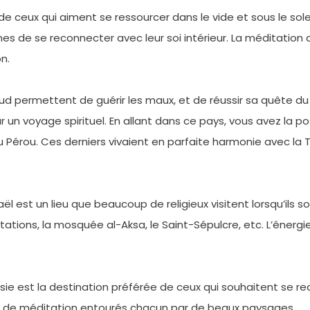
de ceux qui aiment se ressourcer dans le vide et sous le sole
s de se reconnecter avec leur soi intérieur. La méditation da
n.
d permettent de guérir les maux, et de réussir sa quête du
ur un voyage spirituel. En allant dans ce pays, vous avez la p
au Pérou. Ces derniers vivaient en parfaite harmonie avec la
aël est un lieu que beaucoup de religieux visitent lorsqu’ils so
ions, la mosquée al-Aksa, le Saint-Sépulcre, etc. L’énergie
donésie est la destination préférée de ceux qui souhaitent se
tres de méditation entourés chacun par de beaux paysages.