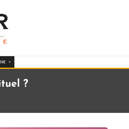
NIE
tuel ?