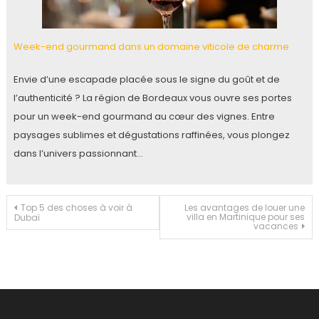
Week-end gourmand dans un domaine viticole de charme
Envie d’une escapade placée sous le signe du goût et de
l’authenticité ? La région de Bordeaux vous ouvre ses portes
pour un week-end gourmand au cœur des vignes. Entre
paysages sublimes et dégustations raffinées, vous plongez
dans l’univers passionnant…
Navigation
Top 5 des choses à voir à
Les avantages de louer une
villa en Martinique pour ses
Dubaï
vacances
de
l’article