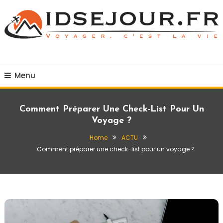
Skip
To
Content
Voyager c'est la vie
idsejour.fr
Menu
Comment Préparer Une Check-List Pour Un
Voyage ?
Home
ACTU
Comment préparer une check-list pour un voyage ?