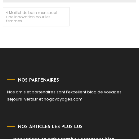
Navigation
Maillot de bain menstruel :
une innovation pour les
femmes
de
l’article
NOS PARTENAIRES
Nos amis et partenaires sont l’excellent blog de voyages
sejours-verts.fr
et
nogovoyages.com
NOS ARTICLES LES PLUS LUS