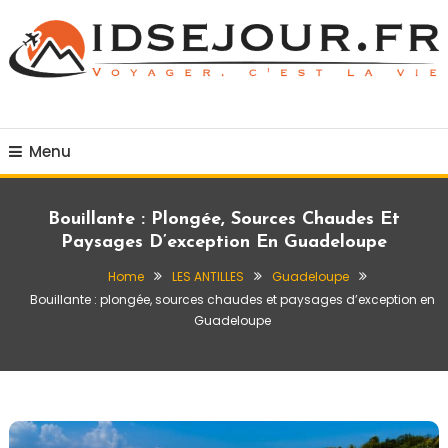
Skip
To
Content
Voyager c'est la vie
idsejour.fr
Menu
Bouillante : Plongée, Sources Chaudes Et
Paysages D’exception En Guadeloupe
Home
LES ANTILLES
Guadeloupe
Bouillante : plongée, sources chaudes et paysages d’exception en
Guadeloupe