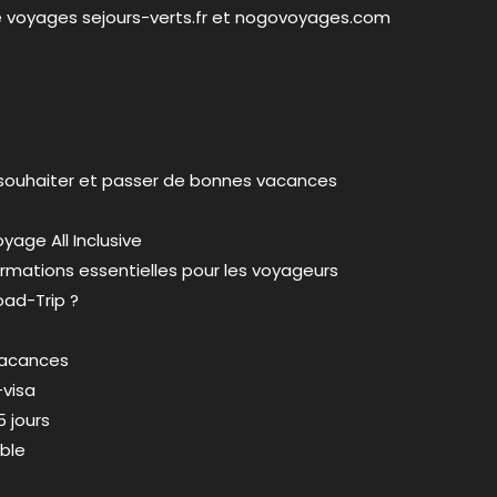
de voyages
sejours-verts.fr
et
nogovoyages.com
 souhaiter et passer de bonnes vacances
yage All Inclusive
ormations essentielles pour les voyageurs
oad-Trip ?
 vacances
-visa
5 jours
able