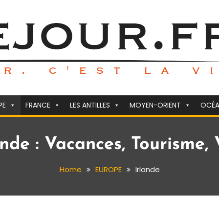
PE
FRANCE
LES ANTILLES
MOYEN-ORIENT
OCÉA
nde : Vacances, Tourisme, V
Home
EUROPE
Irlande