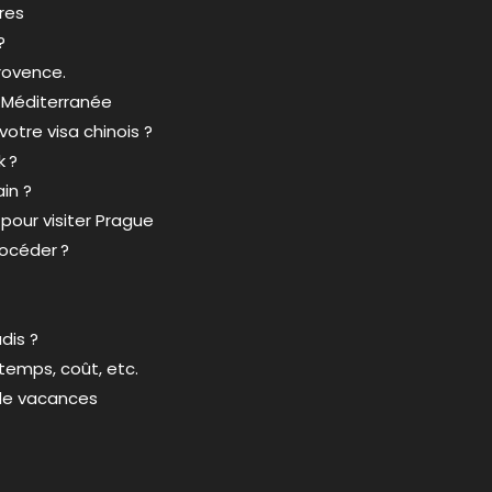
ures
?
Provence.
n Méditerranée
tre visa chinois ?
k ?
in ?
pour visiter Prague
océder ?
dis ?
temps, coût, etc.
 de vacances