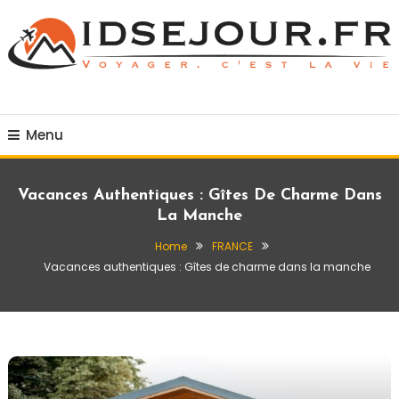
Skip
To
Content
Voyager c'est la vie
idsejour.fr
Menu
Vacances Authentiques : Gîtes De Charme Dans
La Manche
Home
FRANCE
Vacances authentiques : Gîtes de charme dans la manche