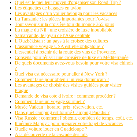
Quel est le meilleur moyen d'organiser son Road-Trip ?
Les étiquettes de bagages en avion
Les avantages d’un voilier belouga pour les vacances
La Tanzanie : les pièces importantes pour l’e-visa
Tout savoir sur la croisière tour du monde 365 jours
La magie du Nil : une croisière de luxe inoubliable
Samarcande, le joyau de l'Asie centrale
L'Ouzbékistan : un pays à la croisée des cultures
L’assurance voyage USA est-elle obligatoire ?
L'essentiel à retenir de la route des vins de Provence.
Conseils pour réussir une croisière de luxe en Méditerranée
De quels documents avez-vous besoin pour votre visa chinois
?
Quel visa est nécessaire pour aller à New York ?
Comment faire pour obtenir un visa dominicain ?
Les avantages de choisir des visites guidées pour visiter
Prague
Demande de visa cote d ivoire : comment procéder ?
Comment faire un voyage spirituel ?
Musée Vatican : horaire, prix, réservation, etc.
Dans quel camping est tourné Camping Paradis ?
Visa Russie : comment l’obtenir, combien de temps, coût, etc.
Itinéraire Mappy : pour préparer votre trajet de vacances
Quelle voiture louer en Guadeloupe ?
A la découverte de la cascade des tufs