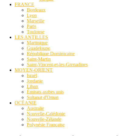
FRANCE
Bordeaux
Lyon
Marseille
Paris
Toulouse
LES ANTILLES
Martinique
Guadeloupe
République Dominicaine
Saint-Martin
Saint-Vincent-et-les-Grenadines
MOYEN-ORIENT
Israël
Jordanie
Liban
Émirats arabes unis
Sultanat d'Oman
OCÉANIE
Australie
Nouvelle-Calédonie
Nouvelle-Zélande
Polynésie Française