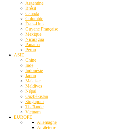
Argentine
Brésil
Canada
Colombie
États-Unis
Guyane Française
Mexique
Nicaragua
Panama
Pérou
ASIE
Chine
Inde
Indonésie
Japon
Malaisie
Maldives
Népal
Ouzbékistan
Singapour
Thaïlande
Vietnam
EUROPE
Allemagne
Angleterre