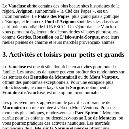
Le
Vaucluse
abrite certains des plus beaux sites historiques de la
région.
Avignon
, surnommée « la Cité des Papes », est un
incontournable. Le
Palais des Papes
, plus grand palais gothique
d’Europe, et le fameux
Pont d’Avignon
sont des sites classés au
patrimoine mondial de l’UNESCO. Un séjour dans le Vaucluse
vous permettra également de découvrir des villages pittoresques
comme
Gordes
,
Roussillon
ou
L’Isle-sur-la-Sorgue
, avec leurs
ruelles pleines de charme et leurs marchés provençaux animés.
3. Activités et loisirs pour petits et grands
Le
Vaucluse
est une destination riche en activités pour toute la
famille. Les amateurs de nature peuvent profiter des randonnées sur
les sentiers des
Dentelles de Montmirail
ou du
Mont Ventoux
,
offrant des panoramas exceptionnels. Pour une escapade plus
rafraîchissante, le canoë-kayak sur la
Sorgue
, notamment à
Fontaine-de-Vaucluse
, est une option incontournable.
Les plus aventureux apprécieront le parc d’accrobranche de
Mormoiron
ou une montée à vélo du Mont Ventoux. Pour des
moments plus ludiques, rendez-vous au
Parc Spirou
à Monteux,
parfait pour les enfants, ou détendez-vous au
Lac de Monteux
, où
vous pourrez pratiquer des activités nautiques. Les marchés
provençaux de
L’Isle-sur-la-Sorgue
et
Gordes
offrent une