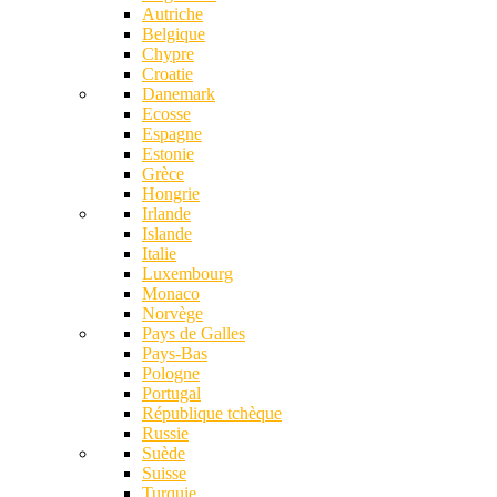
Autriche
Belgique
Chypre
Croatie
Danemark
Ecosse
Espagne
Estonie
Grèce
Hongrie
Irlande
Islande
Italie
Luxembourg
Monaco
Norvège
Pays de Galles
Pays-Bas
Pologne
Portugal
République tchèque
Russie
Suède
Suisse
Turquie