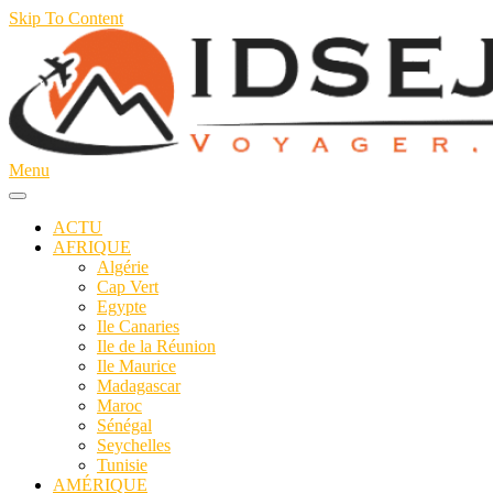
Skip To Content
Menu
idsejour.fr
Voyager c'est la vie
ACTU
AFRIQUE
Algérie
Cap Vert
Egypte
Ile Canaries
Ile de la Réunion
Ile Maurice
Madagascar
Maroc
Sénégal
Seychelles
Tunisie
AMÉRIQUE