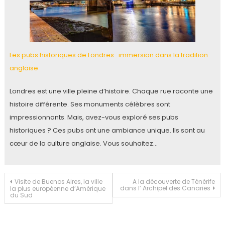
Les pubs historiques de Londres : immersion dans la tradition
anglaise
Londres est une ville pleine d’histoire. Chaque rue raconte une
histoire différente. Ses monuments célèbres sont
impressionnants. Mais, avez-vous exploré ses pubs
historiques ? Ces pubs ont une ambiance unique. Ils sont au
cœur de la culture anglaise. Vous souhaitez…
Navigation
Visite de Buenos Aires, la ville
A la découverte de Ténérife
dans l’ Archipel des Canaries
la plus européenne d’Amérique
du Sud
de