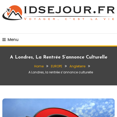
Skip
To
Content
Voyager c'est la vie
idsejour.fr
Menu
A Londres, La Rentrée S’annonce Culturelle
Home
EUROPE
Angleterre
A Londres, la rentrée s’annonce culturelle