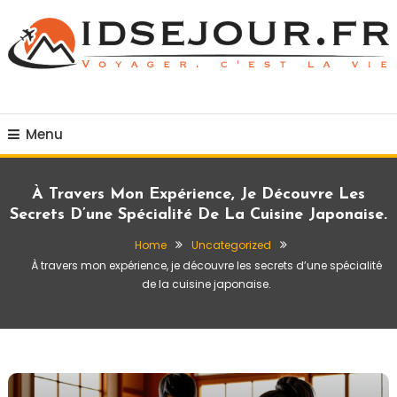
Skip
To
Content
Voyager c'est la vie
idsejour.fr
Menu
À Travers Mon Expérience, Je Découvre Les
Secrets D’une Spécialité De La Cuisine Japonaise.
Home
Uncategorized
À travers mon expérience, je découvre les secrets d’une spécialité
de la cuisine japonaise.