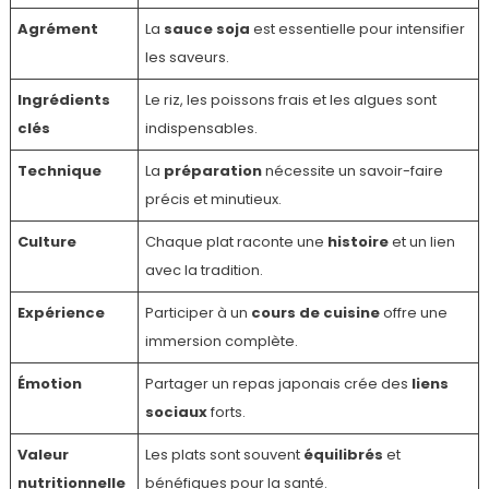
Agrément
La
sauce soja
est essentielle pour intensifier
les saveurs.
Ingrédients
Le riz, les poissons frais et les algues sont
clés
indispensables.
Technique
La
préparation
nécessite un savoir-faire
précis et minutieux.
Culture
Chaque plat raconte une
histoire
et un lien
avec la tradition.
Expérience
Participer à un
cours de cuisine
offre une
immersion complète.
Émotion
Partager un repas japonais crée des
liens
sociaux
forts.
Valeur
Les plats sont souvent
équilibrés
et
nutritionnelle
bénéfiques pour la santé.