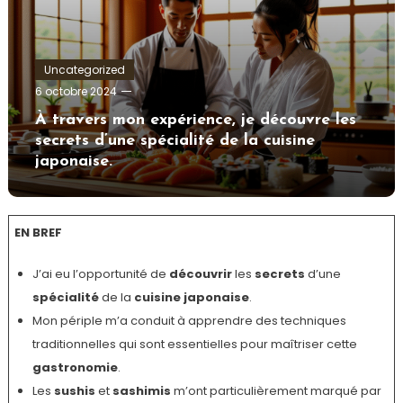
Uncategorized
Tom.Vidal.46
6 octobre 2024
À travers mon expérience, je découvre les
secrets d’une spécialité de la cuisine
japonaise.
EN BREF
J’ai eu l’opportunité de
découvrir
les
secrets
d’une
spécialité
de la
cuisine japonaise
.
Mon périple m’a conduit à apprendre des techniques
traditionnelles qui sont essentielles pour maîtriser cette
gastronomie
.
Les
sushis
et
sashimis
m’ont particulièrement marqué par