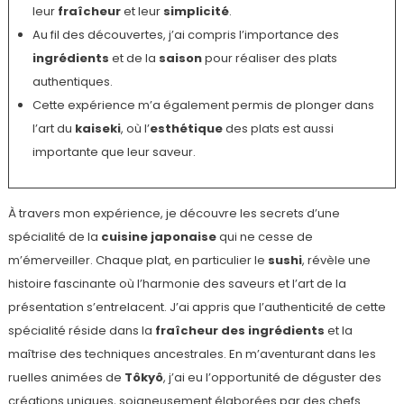
leur
fraîcheur
et leur
simplicité
.
Au fil des découvertes, j’ai compris l’importance des
ingrédients
et de la
saison
pour réaliser des plats
authentiques.
Cette expérience m’a également permis de plonger dans
l’art du
kaiseki
, où l’
esthétique
des plats est aussi
importante que leur saveur.
À travers mon expérience, je découvre les secrets d’une
spécialité de la
cuisine japonaise
qui ne cesse de
m’émerveiller. Chaque plat, en particulier le
sushi
, révèle une
histoire fascinante où l’harmonie des saveurs et l’art de la
présentation s’entrelacent. J’ai appris que l’authenticité de cette
spécialité réside dans la
fraîcheur des ingrédients
et la
maîtrise des techniques ancestrales. En m’aventurant dans les
ruelles animées de
Tôkyô
, j’ai eu l’opportunité de déguster des
créations uniques, soigneusement élaborées par des chefs