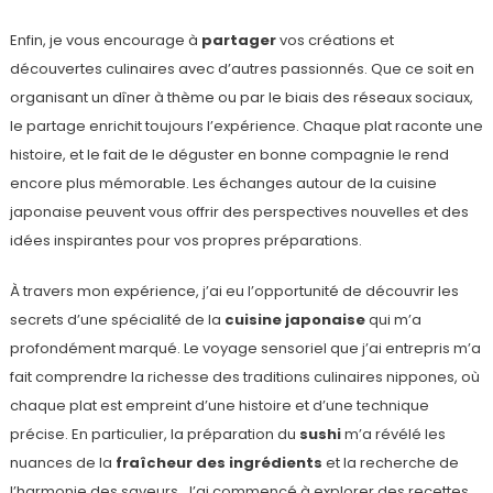
Enfin, je vous encourage à
partager
vos créations et
découvertes culinaires avec d’autres passionnés. Que ce soit en
organisant un dîner à thème ou par le biais des réseaux sociaux,
le partage enrichit toujours l’expérience. Chaque plat raconte une
histoire, et le fait de le déguster en bonne compagnie le rend
encore plus mémorable. Les échanges autour de la cuisine
japonaise peuvent vous offrir des perspectives nouvelles et des
idées inspirantes pour vos propres préparations.
À travers mon expérience, j’ai eu l’opportunité de découvrir les
secrets d’une spécialité de la
cuisine japonaise
qui m’a
profondément marqué. Le voyage sensoriel que j’ai entrepris m’a
fait comprendre la richesse des traditions culinaires nippones, où
chaque plat est empreint d’une histoire et d’une technique
précise. En particulier, la préparation du
sushi
m’a révélé les
nuances de la
fraîcheur des ingrédients
et la recherche de
l’harmonie des saveurs. J’ai commencé à explorer des recettes