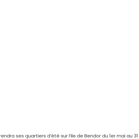
anat chic et tendance au Villag
a ses quartiers d’été sur l’ile de Bendor du 1er mai au 31 ao