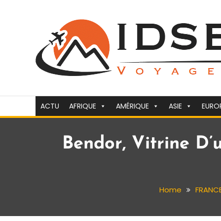
Skip
To
Content
Voyager c'est la vie
idsejour.fr
ACTU
AFRIQUE
AMÉRIQUE
ASIE
EURO
Bendor, Vitrine D’
Home
FRANC