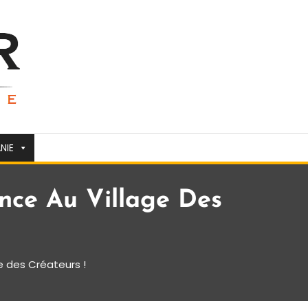
NIE
ance Au Village Des
ge des Créateurs !