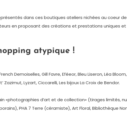
eprésentés dans ces boutiques ateliers nichées au coeur de l’
iteurs en proposant des créations et prestations uniques et 
hopping atypique !
es French Demoiselles, Gill Favre, Eféeor, Bleu Liseron, Léa Blo
 Zazimut, Lyzart, Ciccarelli, Les bijoux La Croix de Bendor.
n «photographies d’art et de collection» (tirages limités, 
rains), PHA 7 Terre (céramiste), Art Floral, Bibliothèque No