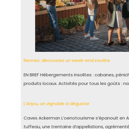
Rennes: découvrez un week-end insolite
EN BREF Hébergements insolites : cabanes, pénich
produits locaux. Activités pour tous les goûts : 
L’Anjou, un vignoble à déguster
Caves Ackerman L’oenotourisme s’épanouit en Anj
tuffeau, une trentaine d’appellations, agrément