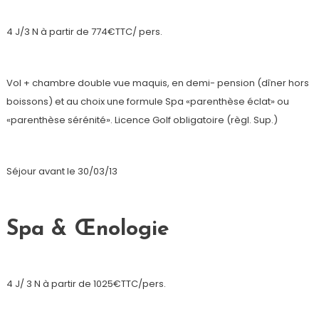
4 J/3 N à partir de 774€TTC/ pers.
Vol + chambre double vue maquis, en demi- pension (dîner hors
boissons) et au choix une formule Spa «parenthèse éclat» ou
«parenthèse sérénité». Licence Golf obligatoire (règl. Sup.)
Séjour avant le 30/03/13
Spa & Œnologie
4 J/ 3 N à partir de 1025€TTC/pers.