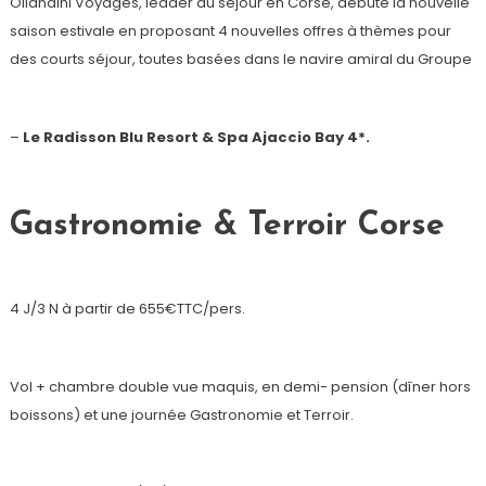
Ollandini Voyages, leader du séjour en Corse, débute la nouvelle
saison estivale en proposant 4 nouvelles offres à thèmes pour
des courts séjour, toutes basées dans le navire amiral du Groupe
–
Le Radisson Blu Resort & Spa Ajaccio Bay 4*.
Gastronomie & Terroir Corse
4 J/3 N à partir de 655€TTC/pers.
Vol + chambre double vue maquis, en demi- pension (dîner hors
boissons) et une journée Gastronomie et Terroir.