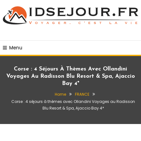
Skip
To
Content
Voyager c'est la vie
idsejour.fr
Menu
Corse : 4 Séjours À Thèmes Avec Ollandini
Voyages Au Radisson Blu Resort & Spa, Ajaccio
Bay 4*
Home
FRANCE
Corse : 4 séjours à thèmes avec Ollandini Voyages au Radisson
Blu Resort & Spa, Ajaccio Bay 4*