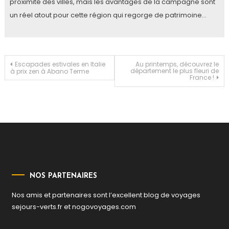
proximité des villes, mais les avantages de la campagne sont
un réel atout pour cette région qui regorge de patrimoine…
Navigation
Escapades estivales en Italie
Au printemps, découvrez le
département le plus fleuri de
à prix zen à Abano Terme
France !
de
l’article
NOS PARTENAIRES
Nos amis et partenaires sont l’excellent blog de voyages
sejours-verts.fr
et
nogovoyages.com