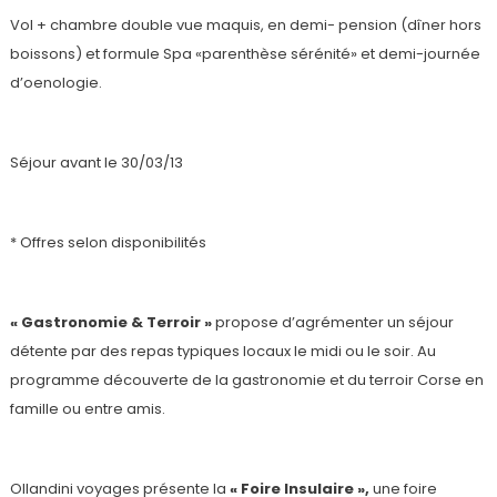
Vol + chambre double vue maquis, en demi- pension (dîner hors
boissons) et formule Spa «parenthèse sérénité» et demi-journée
d’oenologie.
Séjour avant le 30/03/13
* Offres selon disponibilités
« G
astronomie & Terroir »
propose d’agrémenter un séjour
détente par des repas typiques locaux le midi ou le soir. Au
programme découverte de la gastronomie et du terroir Corse en
famille ou entre amis.
Ollandini voyages présente la
« Foire Insulaire »,
une foire