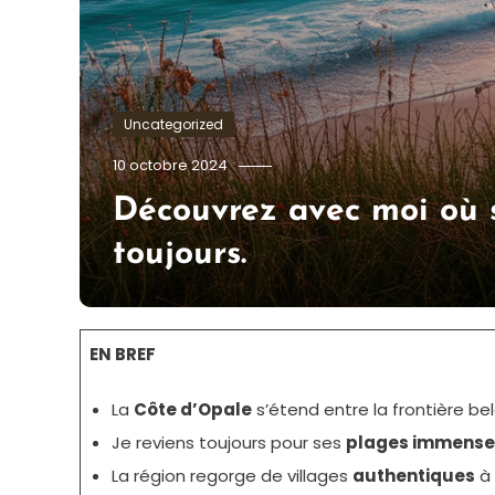
Uncategorized
Tom.Vidal.46
10 octobre 2024
Découvrez avec moi où s
toujours.
EN BREF
La
Côte d’Opale
s’étend entre la frontière bel
Je reviens toujours pour ses
plages immense
La région regorge de villages
authentiques
à 