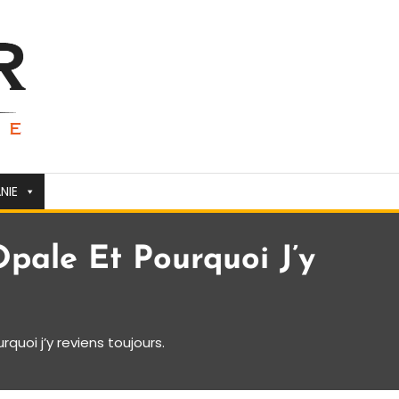
NIE
pale Et Pourquoi J’y
uoi j’y reviens toujours.