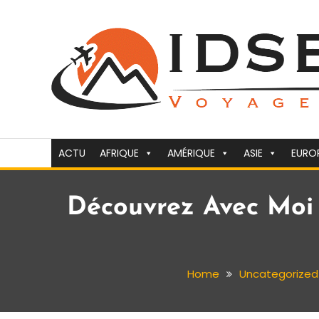
Skip
To
Content
Voyager c'est la vie
idsejour.fr
ACTU
AFRIQUE
AMÉRIQUE
ASIE
EURO
Découvrez Avec Moi 
Home
Uncategorized