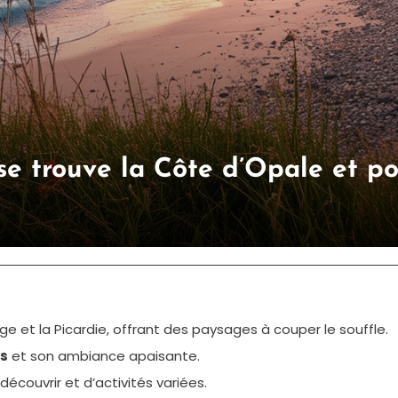
e trouve la Côte d’Opale et pou
ge et la Picardie, offrant des paysages à couper le souffle.
s
et son ambiance apaisante.
découvrir et d’activités variées.