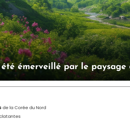
été émerveillé par le paysage 
s
de la Corée du Nord
clatantes