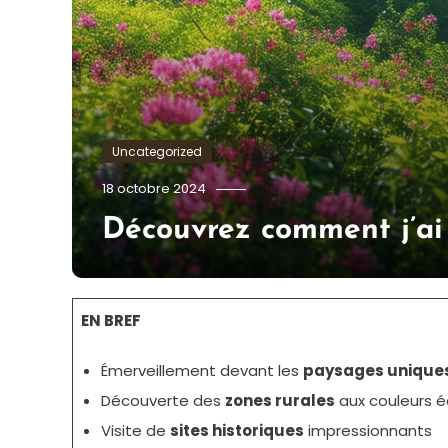
Uncategorized
Tom.Vidal.46
18 octobre 2024
Découvrez comment j’ai 
EN BREF
Émerveillement devant les
paysages unique
Découverte des
zones rurales
aux couleurs é
Visite de
sites historiques
impressionnants