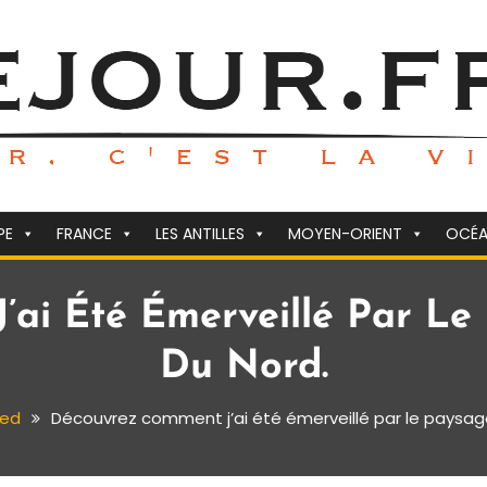
PE
FRANCE
LES ANTILLES
MOYEN-ORIENT
OCÉA
’ai Été Émerveillé Par Le
Du Nord.
zed
Découvrez comment j’ai été émerveillé par le paysag