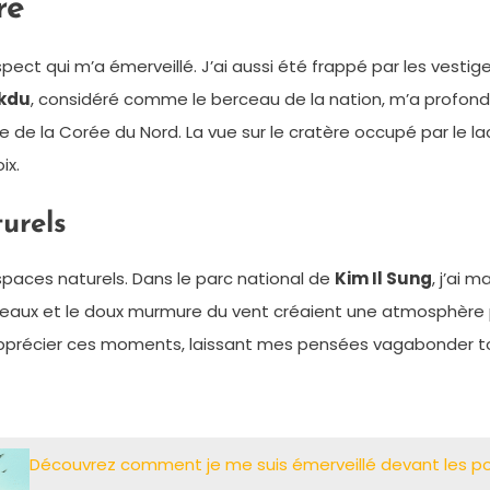
re
pect qui m’a émerveillé. J’ai aussi été frappé par les vesti
kdu
, considéré comme le berceau de la nation, m’a profon
de la Corée du Nord. La vue sur le cratère occupé par le l
ix.
turels
paces naturels. Dans le parc national de
Kim Il Sung
, j’ai 
seaux et le doux murmure du vent créaient une atmosphère p
d’ apprécier ces moments, laissant mes pensées vagabonder 
Découvrez comment je me suis émerveillé devant les po