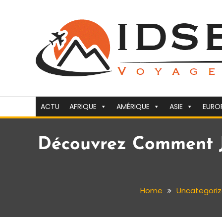
Skip
To
Content
Voyager c'est la vie
idsejour.fr
ACTU
AFRIQUE
AMÉRIQUE
ASIE
EURO
Découvrez Comment J
Home
Uncategori