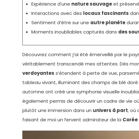
Expérience d’une
nature sauvage
et préserv
Interactions avec des
locaux fascinants
dans
Sentiment d’être sur une
autre planète
duran
Moments inoubliables capturés dans
des souv
Découvrez comment j’ai été émerveillé par le pay
véritablement transcendé mes attentes. Dès mon arr
verdoyantes
s’étendent à perte de vue, parsemée
tableau vivant, illuminant des champs de blé doré 
automne ont créé une symphonie visuelle inoublia
également permis de découvrir un cadre de vie o
plutôt une immersion dans un
univers à part
, où
faisant de moi un fervent admirateur de la
Corée