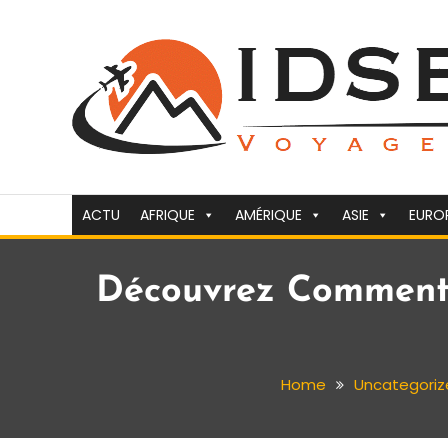
Skip
To
Content
Voyager c'est la vie
idsejour.fr
ACTU
AFRIQUE
AMÉRIQUE
ASIE
EURO
Découvrez Comment 
Home
Uncategoriz