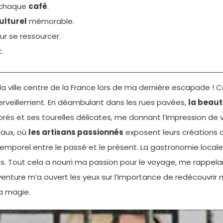
 chaque
café
.
lturel
mémorable.
ur se ressourcer.
.
 ville centre de la France lors de ma dernière escapade ! 
merveillement. En déambulant dans les rues pavées,
la beaut
rés et ses tourelles délicates, me donnant l’impression de
caux, où
les artisans passionnés
exposent leurs créations 
temporel entre le passé et le présent. La gastronomie local
es. Tout cela a nourri ma passion pour le voyage, me rappel
venture m’a ouvert les yeux sur l’importance de redécouvri
a magie.