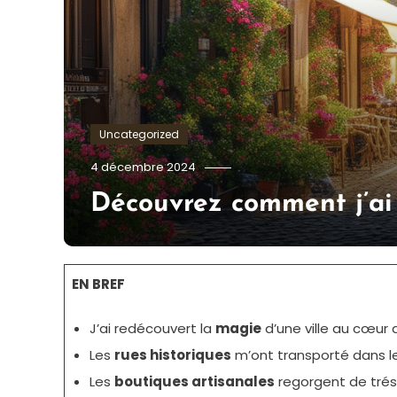
Uncategorized
Tom.Vidal.46
4 décembre 2024
Découvrez comment j’ai 
EN BREF
J’ai redécouvert la
magie
d’une ville au cœur d
Les
rues historiques
m’ont transporté dans l
Les
boutiques artisanales
regorgent de trés