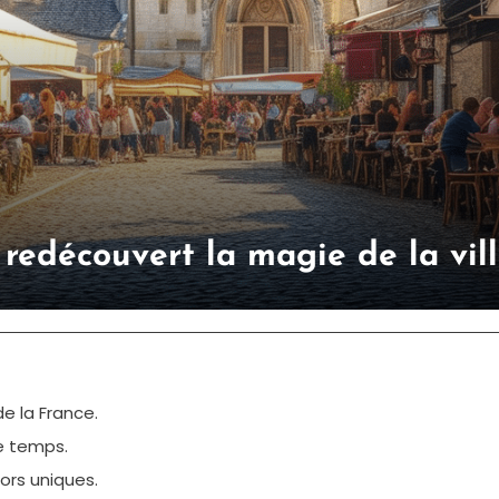
redécouvert la magie de la vill
e la France.
e temps.
ors uniques.