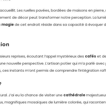
cueillit. Les ruelles pavées, bordées de maisons en pierre,
gement de décor peut transformer notre perception. La lumièr
a
magie
de cet endroit réside dans sa capacité à évoquer de
gion
lusieurs reprises, écoutant l’appel mystérieux des
cafés
et de
e nouvelle perspective. L’artisan potier qui m’a parlé avec p
s, ces instants m’ont permis de comprendre l’intégration raf
e
ural. J’ai eu la chance de visiter une
cathédrale
majestueuse
raux, magnifiques mosaïques de lumière colorée, qui racontent