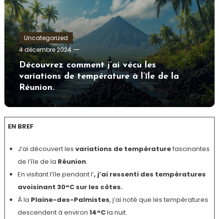
Uncategorized
Tom.Vidal.46
4 décembre 2024
Découvrez comment j’ai vécu les
variations de température à l’île de la
Réunion.
EN BREF
J’ai découvert les
variations de température
fascinantes
de l’île de la
Réunion
.
En visitant l’île pendant l’
, j’ai ressenti des températures
avoisinant
30°C
sur les côtes.
À la
Plaine-des-Palmistes
, j’ai noté que les températures
descendent à environ
14°C
la nuit.