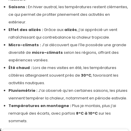
Saisons :
En hiver austral, les températures restent clémentes,
ce qui permet de profiter pleinement des activités en
extérieur.
Effet des alizés :
Grâce aux
alizés
, j’ai apprécié un vent
rafraîchissant qui contrebalance la chaleur tropicale.
Micro-climats :
J’ai découvert que l’île possède une grande
diversité de
micro-climats
selon les régions, offrant des
expériences variées.
Été chaud :
Lors de mes visites en été, les températures
côtières atteignaient souvent près de
30°C
, favorisant les
activités nautiques.
Pluviométrie :
J’ai observé qu’en certaines saisons, les pluies
viennent tempérer la chaleur, notamment en période estivale.
Températures en montagne :
Plus je montais, plus j’ai
remarqué des écarts, avec parfois
8°C à 10°C
sur les
sommets.