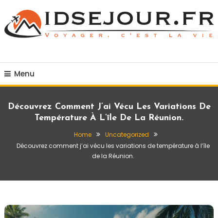
Skip
To
Content
Voyager c'est la vie
idsejour.fr
Menu
Découvrez Comment J’ai Vécu Les Variations De
Température À L’île De La Réunion.
Home
Uncategorized
Découvrez comment j’ai vécu les variations de température à l’île
de la Réunion.