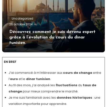
Uncategorized
Tom.Vidal.46
26 octobre 2024
Découvrez comment je suis devenu expert
grâce à l’évolution du cours du dinar
tunisien.
EN BREF
J’ai commencé à m’intéresser aux
cours de change
entre
l’
euro
et le
dinar tunisien
.
Au fil des mois, j’ai analysé les
fluctuations
du
taux de
change
pour mieux comprendre le marché.
Je me suis familiarisé avec les
données historiques
: une
variation importante pour apprendre.