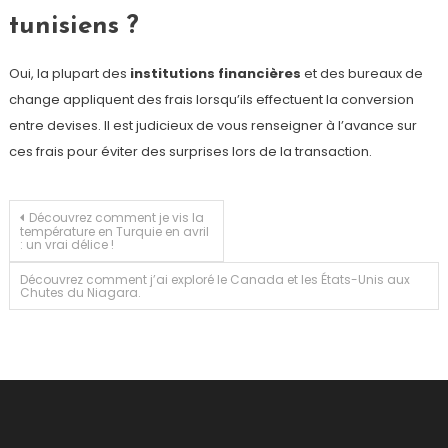
tunisiens ?
Oui, la plupart des
institutions financières
et des bureaux de
change appliquent des frais lorsqu’ils effectuent la conversion
entre devises. Il est judicieux de vous renseigner à l’avance sur
ces frais pour éviter des surprises lors de la transaction.
Navigation
Découvrez comment je vis la
température en Turquie en avril
: un vrai délice !
de
Découvrez comment j’ai exploré le Canada et les États-Unis aux
Chutes du Niagara.
l’article