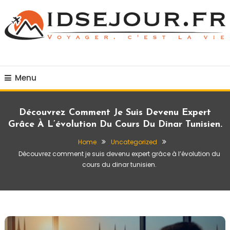
Skip
To
Content
Voyager c'est la vie
idsejour.fr
Menu
Découvrez Comment Je Suis Devenu Expert
Grâce À L’évolution Du Cours Du Dinar Tunisien.
Home
Uncategorized
Découvrez comment je suis devenu expert grâce à l’évolution du
cours du dinar tunisien.