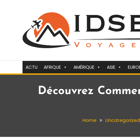
Skip
To
Content
Voyager c'est la vie
idsejour.fr
ACTU
AFRIQUE
AMÉRIQUE
ASIE
EURO
Découvrez Comment
Home
Uncategorized