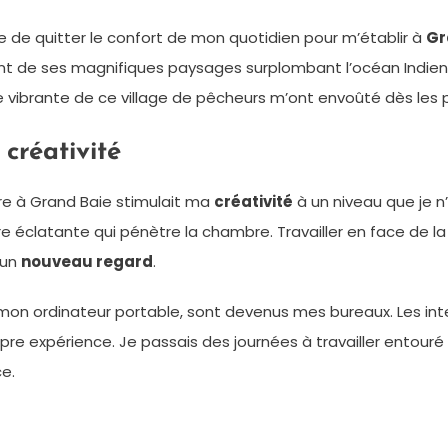
ieuse de quitter le confort de mon quotidien pour m’établir à
Gr
fitant de ses magnifiques paysages surplombant l’océan Indi
re vibrante de ce village de pêcheurs m’ont envoûté dès les p
créativité
e à Grand Baie stimulait ma
créativité
à un niveau que je n
e éclatante qui pénètre la chambre. Travailler en face de l
 un
nouveau regard
.
r mon ordinateur portable, sont devenus mes bureaux. Les inte
opre expérience. Je passais des journées à travailler entouré
e.