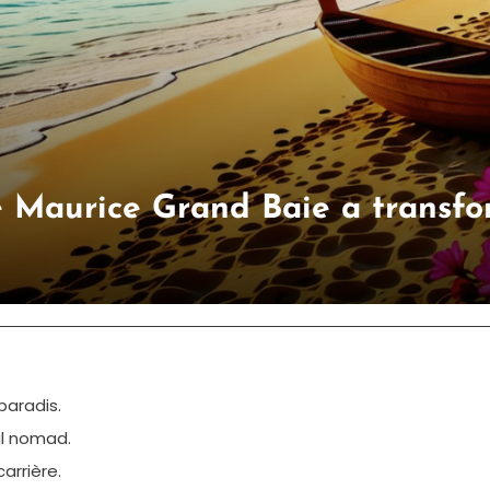
e Maurice Grand Baie a transf
paradis.
al nomad.
arrière.