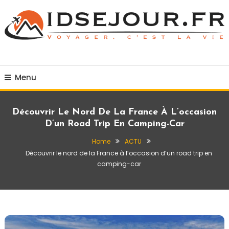
Skip
To
Content
Voyager c'est la vie
idsejour.fr
Menu
Découvrir Le Nord De La France À L’occasion
D’un Road Trip En Camping-Car
Home
ACTU
Découvrir le nord de la France à l’occasion d’un road trip en
camping-car