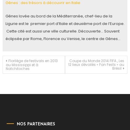
Gênes : des trésors à découvrir en Italie
Gênes lovée au bord de la Méditerranée, chef-lieu de la
Ligurie est le premier port d’Italie et deuxième port de l’Europe.
Cette cité est aussi une ville culturelle. Découverte… Souvent
éclipsée par Rome, Florence ou Venise, le centre de Gênes…
Navigation
Florilège de festivals en 2013
Coupe du Monde 2014 FIFA , Les
12 lieux dévoilés « Fan Fests » au
au Mississippi et à
Brésil
Natchitoches
de
l’article
NOS PARTENAIRES