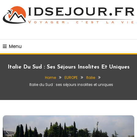
Skip
To
Content
Voyager c'est la vie
idsejour.fr
Menu
Italie Du Sud : Ses Séjours Insolites Et Uniques
Home
EUROPE
Italie
Italie du Sud : ses séjours insolites et uniques