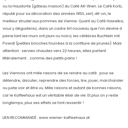
ou la Haustorte (gâteau maison) du Café Alt-Wien. Le Café Korb,
réputé pour sa décoration des années 1950, sert, dit-on, le
meilleur strudel aux pommes de Vienne. Quant au Café Hawelka,
vous y dégusterez, dans un cadre Art nouveau que l’on devine à
peine tant les murs ont jauni ou noirci, les célèbres Buchteln mit
Powidl (petites brioches fourrées à la confiture de prunes). Mais
attention : servies chaudes vers 22 heures, elles partent
littéralement… comme des petits pains !
Les Viennois ont mille raisons de se rendre au café : pour se
détendre, discuter, reprendre des forces, lire, jouer, marchander
ou juste voir et être vu. Mille raisons et autant de bonnes raisons,
car le
Kaffeehaus
est un véritable élixir de vie. Et plus on y reste
longtemps, plus ses effets se font ressentir !
LIEN RECOMMANDÉ : www.wiener-kaffeehaus.at