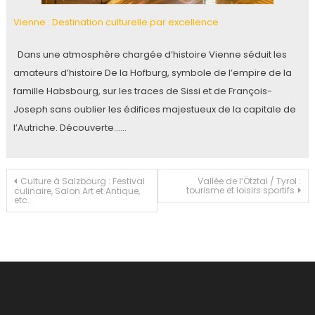
Vienne : Destination culturelle par excellence
Dans une atmosphère chargée d’histoire Vienne séduit les
amateurs d’histoire De la Hofburg, symbole de l’empire de la
famille Habsbourg, sur les traces de Sissi et de François-
Joseph sans oublier les édifices majestueux de la capitale de
l’Autriche. Découverte……
Navigation
Culture à Salzbourg : Festival
Vallée de l’Ötztal / Tyrol :
tourisme et loisirs sportifs
culinaire, Salon Art et Antique,
etc.
de
l’article