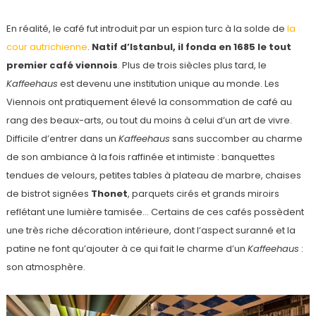
En réalité, le café fut introduit par un espion turc à la solde de
la
cour autrichienne
.
Natif d’Istanbul, il fonda en 1685 le tout
premier café viennois
. Plus de trois siècles plus tard, le
Kaffeehaus
est devenu une institution unique au monde. Les
Viennois ont pratiquement élevé la consommation de café au
rang des beaux-arts, ou tout du moins à celui d’un art de vivre.
Difficile d’entrer dans un
Kaffeehaus
sans succomber au charme
de son ambiance à la fois raffinée et intimiste : banquettes
tendues de velours, petites tables à plateau de marbre, chaises
de bistrot signées
Thonet
, parquets cirés et grands miroirs
reflétant une lumière tamisée… Certains de ces cafés possèdent
une très riche décoration intérieure, dont l’aspect suranné et la
patine ne font qu’ajouter à ce qui fait le charme d’un
Kaffeehaus
:
son atmosphère.