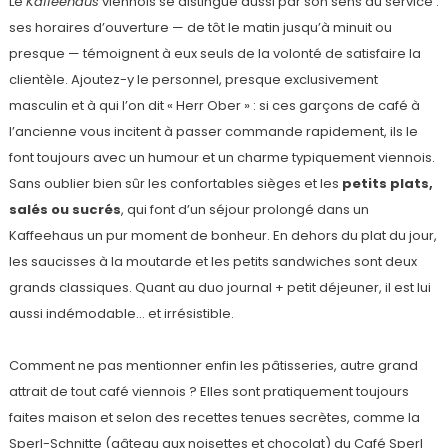
Le
Kaffeehaus
viennois se distingue aussi par son sens du service :
ses horaires d’ouverture — de tôt le matin jusqu’à minuit ou
presque — témoignent à eux seuls de la volonté de satisfaire la
clientèle. Ajoutez-y le personnel, presque exclusivement
masculin et à qui l’on dit « Herr Ober » : si ces garçons de café à
l’ancienne vous incitent à passer commande rapidement, ils le
font toujours avec un humour et un charme typiquement viennois.
Sans oublier bien sûr les confortables sièges et les
petits plats,
salés ou sucrés
, qui font d’un séjour prolongé dans un
Kaffeehaus un pur moment de bonheur. En dehors du plat du jour,
les saucisses à la moutarde et les petits sandwiches sont deux
grands classiques. Quant au duo journal + petit déjeuner, il est lui
aussi indémodable… et irrésistible.
Comment ne pas mentionner enfin les pâtisseries, autre grand
attrait de tout café viennois ? Elles sont pratiquement toujours
faites maison et selon des recettes tenues secrètes, comme la
Sperl-Schnitte (gâteau aux noisettes et chocolat) du Café Sperl