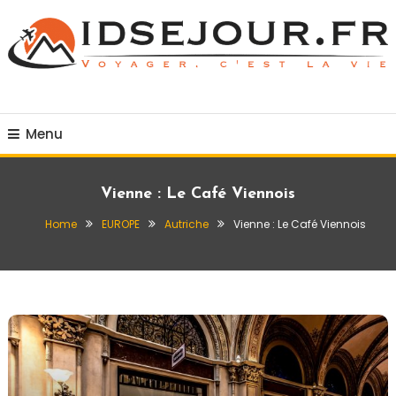
Skip
To
Content
Voyager c'est la vie
idsejour.fr
Menu
Vienne : Le Café Viennois
Home
EUROPE
Autriche
Vienne : Le Café Viennois