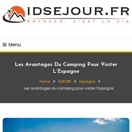
Skip
To
Content
Voyager c'est la vie
idsejour.fr
Menu
Les Avantages Du Camping Pour Visiter
L’Espagne
Home
EUROPE
Espagne
Les avantages du camping pour visiter l’Espagne