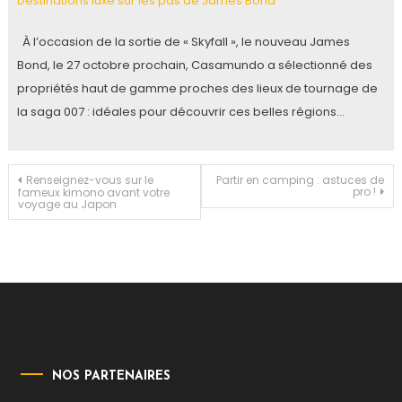
Destinations luxe sur les pas de James Bond
À l’occasion de la sortie de « Skyfall », le nouveau James
Bond, le 27 octobre prochain, Casamundo a sélectionné des
propriétés haut de gamme proches des lieux de tournage de
la saga 007 : idéales pour découvrir ces belles régions…
Navigation
Renseignez-vous sur le
Partir en camping : astuces de
pro !
fameux kimono avant votre
voyage au Japon
de
l’article
NOS PARTENAIRES