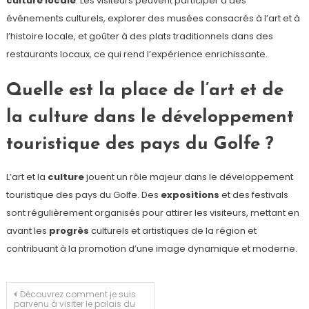
culture locale
. Les visiteurs peuvent participer à des
événements culturels, explorer des musées consacrés à l’art et à
l’histoire locale, et goûter à des plats traditionnels dans des
restaurants locaux, ce qui rend l’expérience enrichissante.
Quelle est la place de l’art et de
la culture dans le développement
touristique des pays du Golfe ?
L’art et la
culture
jouent un rôle majeur dans le développement
touristique des pays du Golfe. Des
expositions
et des festivals
sont régulièrement organisés pour attirer les visiteurs, mettant en
avant les
progrès
culturels et artistiques de la région et
contribuant à la promotion d’une image dynamique et moderne.
Navigation
Découvrez comment je suis
parvenu à visiter le palais du