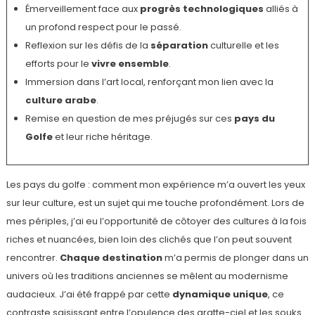
Émerveillement face aux
progrès technologiques
alliés à
un profond respect pour le passé.
Reflexion sur les défis de la
séparation
culturelle et les
efforts pour le
vivre ensemble
.
Immersion dans l’art local, renforçant mon lien avec la
culture arabe
.
Remise en question de mes préjugés sur ces
pays du
Golfe
et leur riche héritage.
Les pays du golfe : comment mon expérience m’a ouvert les yeux
sur leur culture, est un sujet qui me touche profondément. Lors de
mes périples, j’ai eu l’opportunité de côtoyer des cultures à la fois
riches et nuancées, bien loin des clichés que l’on peut souvent
rencontrer.
Chaque destination
m’a permis de plonger dans un
univers où les traditions anciennes se mêlent au modernisme
audacieux. J’ai été frappé par cette
dynamique unique
, ce
contraste saisissant entre l’opulence des gratte-ciel et les souks