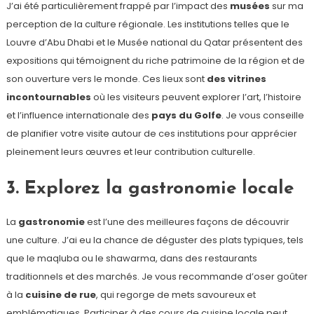
J’ai été particulièrement frappé par l’impact des
musées
sur ma
perception de la culture régionale. Les institutions telles que le
Louvre d’Abu Dhabi et le Musée national du Qatar présentent des
expositions qui témoignent du riche patrimoine de la région et de
son ouverture vers le monde. Ces lieux sont
des vitrines
incontournables
où les visiteurs peuvent explorer l’art, l’histoire
et l’influence internationale des
pays du Golfe
. Je vous conseille
de planifier votre visite autour de ces institutions pour apprécier
pleinement leurs œuvres et leur contribution culturelle.
3. Explorez la gastronomie locale
La
gastronomie
est l’une des meilleures façons de découvrir
une culture. J’ai eu la chance de déguster des plats typiques, tels
que le maqluba ou le shawarma, dans des restaurants
traditionnels et des marchés. Je vous recommande d’oser goûter
à la
cuisine de rue
, qui regorge de mets savoureux et
emblématiques. Participer à des cours de cuisine locale peut