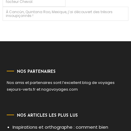
facteur Cheval.
de
À Cancún, Quintana Roo, Mexique, j’ai découvert des trésors
insoupçonnés !
l’article
NOS PARTENAIRES
Nos amis et partenaires sont l’excellent blog de voyages
sejours-verts.fr
et
nogovoyages.com
NOS ARTICLES LES PLUS LUS
Inspirations et orthographe : comment bien