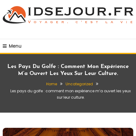
Skip
To
Content
Voyager c'est la vie
idsejour.fr
Menu
Les Pays Du Golfe : Comment Mon Expérience
M’a Ouvert Les Yeux Sur Leur Culture.
Home
Uncategorized
Les pays du golfe : comment mon expérience m’a ouvert les yeux
sur leur culture.