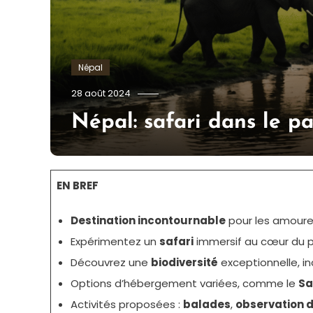
Népal
admin
28 août 2024
Népal: safari dans le p
EN BREF
Destination incontournable
pour les amoure
Expérimentez un
safari
immersif au cœur du p
Découvrez une
biodiversité
exceptionnelle, i
Options d’hébergement variées, comme le
Sa
Activités proposées :
balades
,
observation 