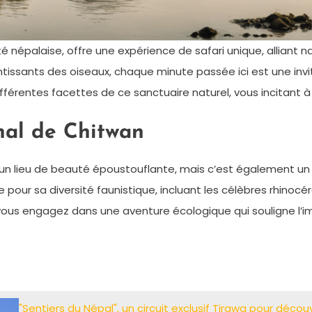
ité népalaise, offre une expérience de safari unique, alliant
ntissants des oiseaux, chaque minute passée ici est une invi
ifférentes facettes de ce sanctuaire naturel, vous incitant à
nal de Chitwan
n lieu de beauté époustouflante, mais c’est également un 
 pour sa diversité faunistique, incluant les célèbres rhinocé
s vous engagez dans une aventure écologique qui souligne l
"Sentiers du Népal", un circuit exclusif Tirawa pour découvr