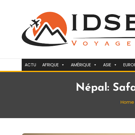
Skip
To
Content
Voyager c'est la vie
idsejour.fr
ACTU
AFRIQUE
AMÉRIQUE
ASIE
EURO
Népal: Saf
Home