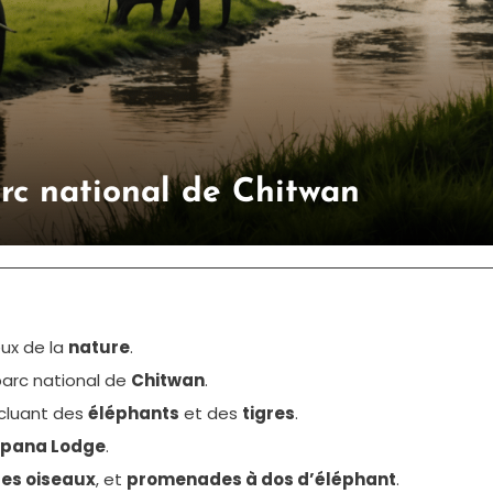
arc national de Chitwan
ux de la
nature
.
arc national de
Chitwan
.
ncluant des
éléphants
et des
tigres
.
pana Lodge
.
des oiseaux
, et
promenades à dos d’éléphant
.