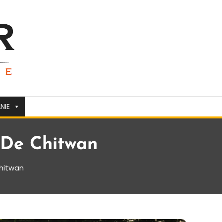
NIE
 De Chitwan
Chitwan