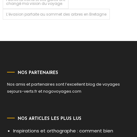
changé ma vision du voyage.
de
L’évasion parfaite au sommet des arbres en Bretagne
l’article
NOS PARTENAIRES
Nos amis et partenaires sont l’excellent blog de voyages
sejours-verts.fr
et
nogovoyages.com
NOS ARTICLES LES PLUS LUS
Inspirations et orthographe : comment bien