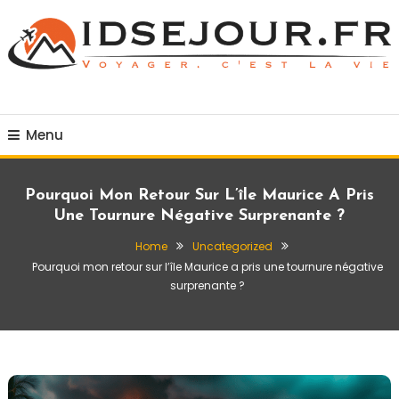
Skip
To
Content
Voyager c'est la vie
idsejour.fr
Menu
Pourquoi Mon Retour Sur L’île Maurice A Pris
Une Tournure Négative Surprenante ?
Home
Uncategorized
Pourquoi mon retour sur l’île Maurice a pris une tournure négative
surprenante ?