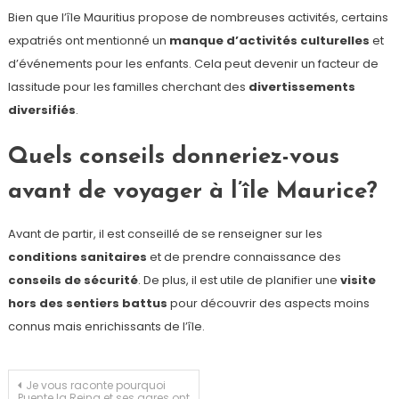
Bien que l’île Mauritius propose de nombreuses activités, certains
expatriés ont mentionné un
manque d’activités culturelles
et
d’événements pour les enfants. Cela peut devenir un facteur de
lassitude pour les familles cherchant des
divertissements
diversifiés
.
Quels conseils donneriez-vous
avant de voyager à l’île Maurice?
Avant de partir, il est conseillé de se renseigner sur les
conditions sanitaires
et de prendre connaissance des
conseils de sécurité
. De plus, il est utile de planifier une
visite
hors des sentiers battus
pour découvrir des aspects moins
connus mais enrichissants de l’île.
Navigation
Je vous raconte pourquoi
Puente la Reina et ses gares ont