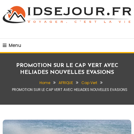
Skip
To
Content
Voyager c'est la vie
idsejour.fr
Menu
PROMOTION SUR LE CAP VERT AVEC
HELIADES NOUVELLES EVASIONS
Home
AFRIQUE
Cap Vert
PROMOTION SUR LE CAP VERT AVEC HELIADES NOUVELLES EVASIONS