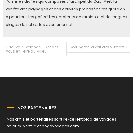
Parmi les dix îles qui composent l’archipel du Cap-Vert, la
variété des paysages et des activités proposées fait qu’il y en
a pour tous les goûts ! Les amateurs de farniente et de longues
plages de sable, les aventuriers et…
Navigation
Nouvelle-Zélande – Rendez-
Wellington, à voir absolument
vous en Terre du Milieu !
de
l’article
NOS PARTENAIRES
Nos amis et partenaires sont l’excellent blog de voyages
sejours-verts.fr
et
nogovoyages.com