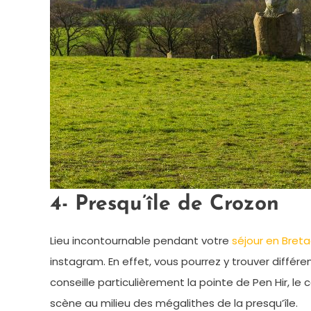
4- Presqu’île de Crozon
Lieu incontournable pendant votre
séjour en Bret
instagram. En effet, vous pourrez y trouver différe
conseille particulièrement la pointe de Pen Hir, le 
scène au milieu des mégalithes de la presqu’île.