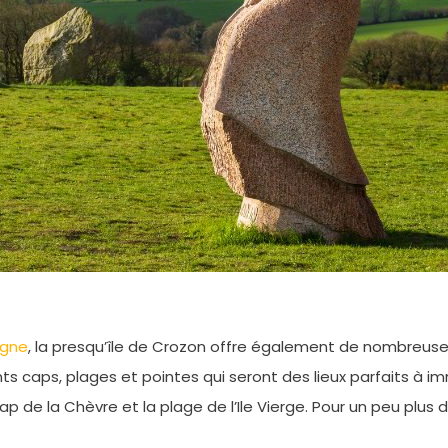
agne
, la presqu’île de Crozon offre également de nombreuses
nts caps, plages et pointes qui seront des lieux parfaits à im
cap de la Chèvre et la plage de l’Ile Vierge. Pour un peu plus 