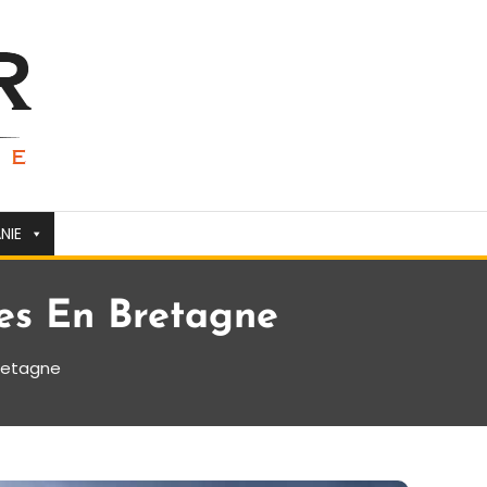
NIE
es En Bretagne
Bretagne