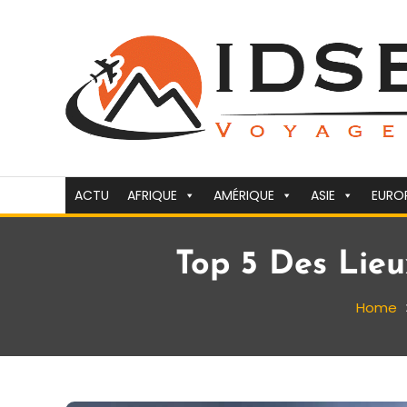
Skip
To
Content
Voyager c'est la vie
idsejour.fr
ACTU
AFRIQUE
AMÉRIQUE
ASIE
EURO
Top 5 Des Lie
Home