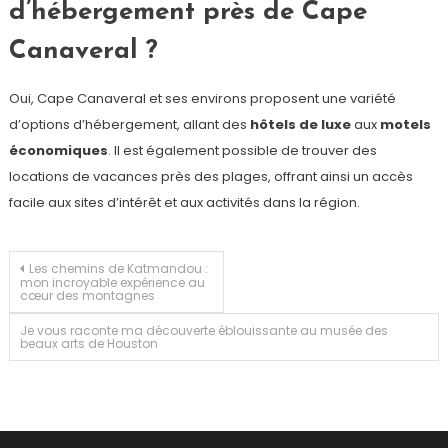
d’hébergement près de Cape
Canaveral ?
Oui, Cape Canaveral et ses environs proposent une variété
d’options d’hébergement, allant des
hôtels de luxe
aux
motels
économiques
. Il est également possible de trouver des
locations de vacances près des plages, offrant ainsi un accès
facile aux sites d’intérêt et aux activités dans la région.
Navigation
Les chemins de Katmandou :
mon incroyable expérience au
cœur des montagnes
de
Je vous raconte ma découverte éblouissante au musée des
beaux arts de Houston
l’article