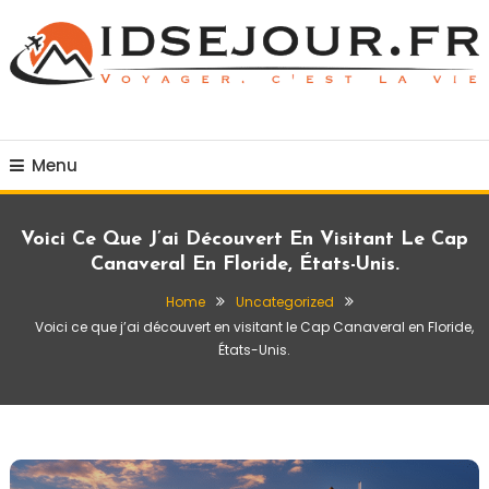
Skip
To
Content
Voyager c'est la vie
idsejour.fr
Menu
Voici Ce Que J’ai Découvert En Visitant Le Cap
Canaveral En Floride, États-Unis.
Home
Uncategorized
Voici ce que j’ai découvert en visitant le Cap Canaveral en Floride,
États-Unis.