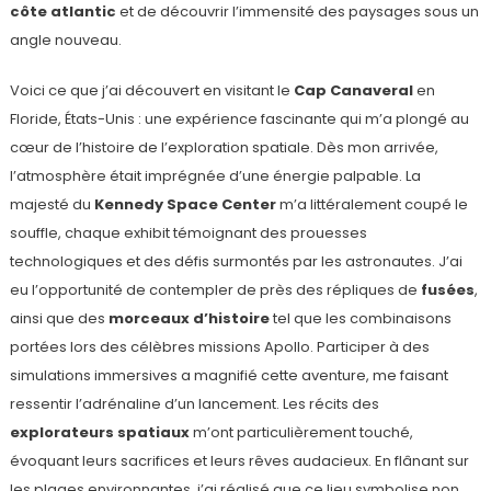
côte atlantic
et de découvrir l’immensité des paysages sous un
angle nouveau.
Voici ce que j’ai découvert en visitant le
Cap Canaveral
en
Floride, États-Unis : une expérience fascinante qui m’a plongé au
cœur de l’histoire de l’exploration spatiale. Dès mon arrivée,
l’atmosphère était imprégnée d’une énergie palpable. La
majesté du
Kennedy Space Center
m’a littéralement coupé le
souffle, chaque exhibit témoignant des prouesses
technologiques et des défis surmontés par les astronautes. J’ai
eu l’opportunité de contempler de près des répliques de
fusées
,
ainsi que des
morceaux d’histoire
tel que les combinaisons
portées lors des célèbres missions Apollo. Participer à des
simulations immersives a magnifié cette aventure, me faisant
ressentir l’adrénaline d’un lancement. Les récits des
explorateurs spatiaux
m’ont particulièrement touché,
évoquant leurs sacrifices et leurs rêves audacieux. En flânant sur
les plages environnantes, j’ai réalisé que ce lieu symbolise non