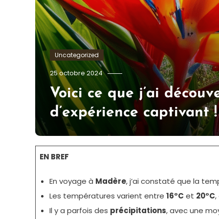
Uncategorized
Tom.Vidal.46
25 octobre 2024
Voici ce que j’ai découv
d’expérience captivant !
EN BREF
En voyage à
Madère
, j’ai constaté que la te
Les températures varient entre
16°C
et
20°C
,
Il y a parfois des
précipitations
, avec une m