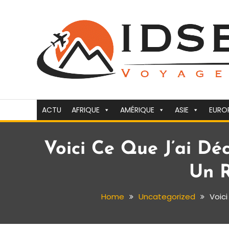
Skip
To
Content
Voyager c'est la vie
idsejour.fr
ACTU
AFRIQUE
AMÉRIQUE
ASIE
EURO
Voici Ce Que J’ai Dé
Un R
Home
Uncategorized
Voici