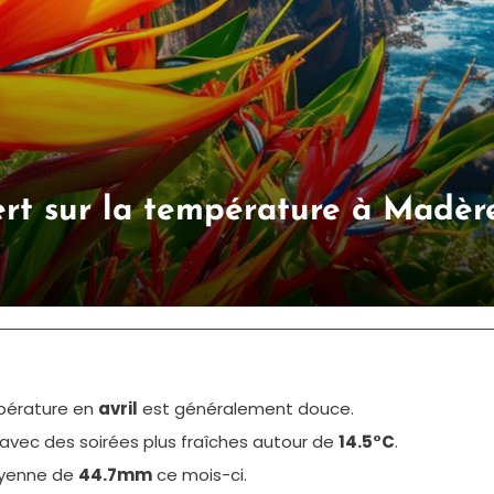
ert sur la température à Madère
mpérature en
avril
est généralement douce.
 avec des soirées plus fraîches autour de
14.5°C
.
oyenne de
44.7mm
ce mois-ci.