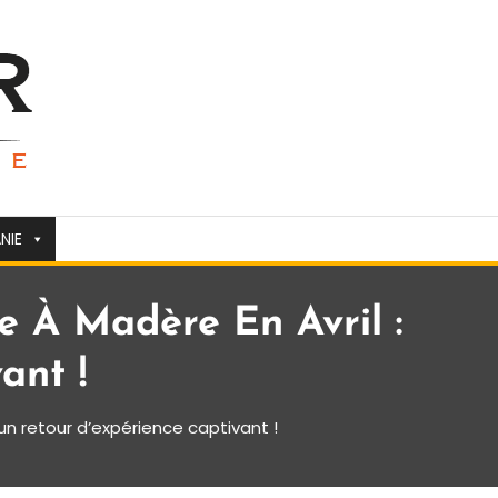
NIE
e À Madère En Avril :
ant !
 un retour d’expérience captivant !