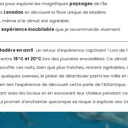
tes pour explorer les magnifiques
paysages
de l’île.
es
Levadas
et découvrir la flore unique de Madère.
, même si le climat est agréable.
e
expérience inoubliable
que je recommande vivement.
adère en avril
: un retour d’expérience captivant ! Lors de
t entre
16°C et 20°C
lors des journées ensoleillées. Ce clim
 souffle. Les nuits, bien que plus fraîches, restent agréable
elques averses, le plaisir de déambuler parmi les mille et un
n rien l’expérience de découvrir cette perle de l’Atlantique. 
eant avec les locaux et en savourant leur chaleur pendant 
qui promet d’enchanter quiconque se risque à explorer ses tr