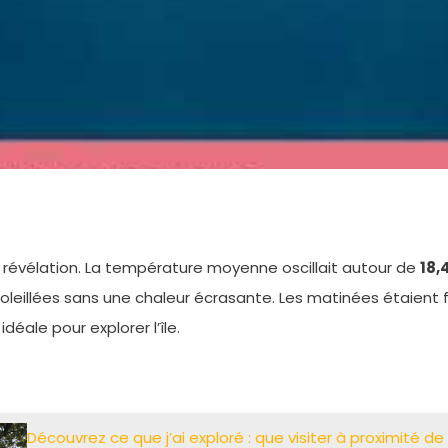
e révélation. La température moyenne oscillait autour de
18,
oleillées sans une chaleur écrasante. Les matinées étaient f
idéale pour explorer l’île.
Découvrez ce que j’ai exploré : que visiter à proximité d