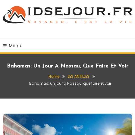
Skip
To
Content
Voyager c'est la vie
idsejour.fr
Menu
Bahamas: Un Jour À Nassau, Que Faire Et Voir
Home
LES ANTILLES
Bahamas: un jour à Nassau, que faire et voir