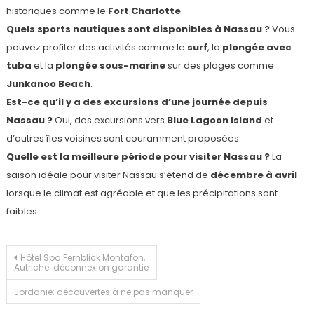
historiques comme le
Fort Charlotte
.
Quels sports nautiques sont disponibles à Nassau ?
Vous
pouvez profiter des activités comme le
surf
, la
plongée avec
tuba
et la
plongée sous-marine
sur des plages comme
Junkanoo Beach
.
Est-ce qu’il y a des excursions d’une journée depuis
Nassau ?
Oui, des excursions vers
Blue Lagoon Island
et
d’autres îles voisines sont couramment proposées.
Quelle est la meilleure période pour visiter Nassau ?
La
saison idéale pour visiter Nassau s’étend de
décembre à avril
lorsque le climat est agréable et que les précipitations sont
faibles.
Navigation
Hôtel Spa Fernblick Montafon,
Autriche: déconnexion garantie
de
Jordanie: découvertes à ne pas manquer