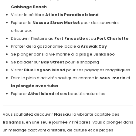
Cabbage Beach
Visiter le célèbre
Atlantis Paradise Island
Explorer le
Nassau Straw Market
pour des souvenirs
artisanaux
Découvrir l’histoire au
Fort Fincastle
et au
Fort Charlotte
Profiter de la gastronomie locale à
Arawak Cay
Se plonger dans la vie marine à la
plage Junkanoo
Se balader sur
Bay Street
pour le shopping
Visiter
Blue Lagoon Island
pour ses paysages magnifiques
Faire le plein d’activités nautiques comme le
sous-marin
et
la plongée avec tuba
Explorer
Athol Island
et ses beautés naturelles
Vous souhaitez découvrir
Nassau
, la vibrante capitale des
Bahamas
, en une seule journée ? Préparez-vous à plonger dans
un mélange captivant d’histoire, de culture et de plages