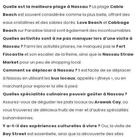
Quelle est la meilleure plage à Nassau ?
La plage
Cable
Beach
est souvent considérée comme la plus belle, offrant des
eaux cristallines et des sables dorés.
Love Beach
et
Cabbage
Beach
sur Paradise Island sont également des incontournables.
Quelles activités sont à ne pas manquer lors d’une visite à
Nassau ?
Parmi les activités phares, ne manquez pas le
Fort
Fincastle
et son escalier de la Reine, ainsi que le
Nassau Straw
Market
pour un peu de shopping local.
Comment se déplacer à Nassau ?
Il est facile de se déplacer
à Nassau en utilisant les
bus locaux
, appelés « jitneys », ou en
marchant pour explorer la ville à pied.
Quelles spécialités culinaires pouvoir goûter à Nassau ?
Assurez-vous de déguster les plats locaux au
Arawak Cay
, où
vous trouverez de délicieux fruits de mer et d’autres spécialités
bahaméennes.
Y a-t-il des expériences culturelles à vivre ?
Oui, la visite de
Bay Street
est essentielle, ainsi que la découverte des sites