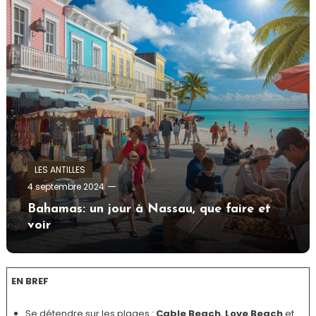
LES ANTILLES
admin
4 septembre 2024
Bahamas: un jour à Nassau, que faire et
voir
EN BREF
Se détendre sur les plages :
Cable Beach
,
Love Beach
et