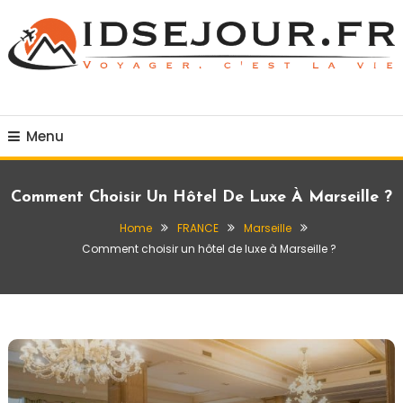
Skip
To
Content
Voyager c'est la vie
idsejour.fr
Menu
Comment Choisir Un Hôtel De Luxe À Marseille ?
Home
FRANCE
Marseille
Comment choisir un hôtel de luxe à Marseille ?