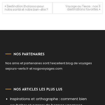
Navigation
Destination thalasso pour
Voyage au Texas : nos 3
destinations favorites
notre santé et notre bien-être ?
de
l’article
NOS PARTENAIRES
Nos amis et partenaires sont l’excellent blog de voyages
sejours-verts.fr
et
nogovoyages.com
NOS ARTICLES LES PLUS LUS
Inspirations et orthographe : comment bien