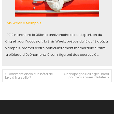
Elvis Week à Memphis
2012 marquera le 35ème anniversaire de la disparition du
King et pour l’occasion, la Elvis Week, prévue du 10 au 18 août à
Memphis, promet d’être particulièrement mémorable ! Parmi
la pléiade d’événements à venir figurent des courses à…
Navigation
Comment choisir un hôtel de
Champagne Bollinger : idéal
pour vos soirées de fêtes
luxe à Marseille ?
de
l’article