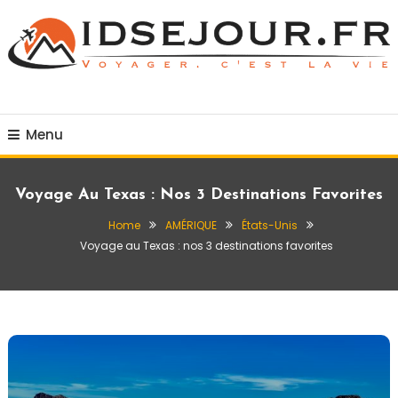
Skip
To
Content
Voyager c'est la vie
idsejour.fr
Menu
Voyage Au Texas : Nos 3 Destinations Favorites
Home
AMÉRIQUE
États-Unis
Voyage au Texas : nos 3 destinations favorites