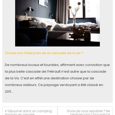
Choisir son hôtel près de la cascade de la vis ?
De nombreux locaux et touristes, affirment avec conviction que
la plus belle cascade de l’Hérault n’est autre que la cascade
de la Vis. C’est en effet une destination choisie par de
nombreux visiteurs. Ce paysage verdoyant a été classé en
2011…
Navigation
Séjourner dans un camping
Envie de vous expatrier ? Ne
négligez pas l’assurance
Paradis en Vendée