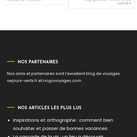
santé
de
l’article
NOS PARTENAIRES
Nos amis et partenaires sont l’excellent blog de voyages
sejours-verts.fr
et
nogovoyages.com
NOS ARTICLES LES PLUS LUS
Inspirations et orthographe : comment bien
souhaiter et passer de bonnes vacances
La cascade de la vis : un lieu a découvrir