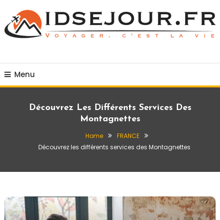
Skip
To
Content
Voyager c'est la vie
idsejour.fr
Menu
Découvrez Les Différents Services Des
Montagnettes
Home
FRANCE
Découvrez les différents services des Montagnettes