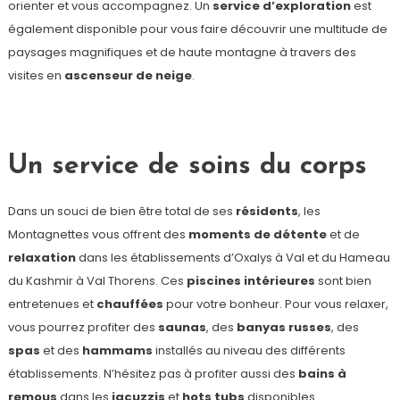
orienter et vous accompagnez. Un
service d’exploration
est
également disponible pour vous faire découvrir une multitude de
paysages magnifiques et de haute montagne à travers des
visites en
ascenseur de neige
.
Un service de soins du corps
Dans un souci de bien être total de ses
résidents
, les
Montagnettes vous offrent des
moments de détente
et de
relaxation
dans les établissements d’Oxalys à Val et du Hameau
du Kashmir à Val Thorens. Ces
piscines intérieures
sont bien
entretenues et
chauffées
pour votre bonheur. Pour vous relaxer,
vous pourrez profiter des
saunas
, des
banyas russes
, des
spas
et des
hammams
installés au niveau des différents
établissements. N’hésitez pas à profiter aussi des
bains à
remous
dans les
jacuzzis
et
hots tubs
disponibles.