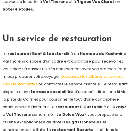
services à la carte, à
Val Thorens
et à
Tignes Vas Claret
en
hôtel 4 étoiles
.
Un service de restauration
Le
restaurant
Beef & Lobster
situé au
Hameau du Kashmir
à
Val Thorens dispose d’un cadre extraordinaire pour recevoir et
vous aidez à passer un très bon moment avec vos proches. Pour
mieux préparer votre voyage,
découvrez les différents services
des Montagnettes
ou contactez le service clientèle. Le restaurant
dispose d’une
terrasse ensoleillée
, d’un accès direct en
ski
via
la piste du Cairn et pour couronner le tout, d’une atmosphère
chaleureuse à l’intérieur. Le
restaurant II Gusto
situé à l’
Oxalys
à
Val Thorens
surnommé «
La Dolce Vita
» vous propose une
cuisine exceptionnelle de
diverses gastronomies
et
principalement d’Italie. Le
restaurant Bazurto
situé dans la