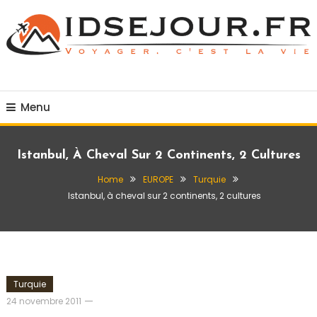
Skip
To
Content
Voyager c'est la vie
idsejour.fr
Menu
Istanbul, À Cheval Sur 2 Continents, 2 Cultures
Home
EUROPE
Turquie
Istanbul, à cheval sur 2 continents, 2 cultures
Turquie
admin
24 novembre 2011