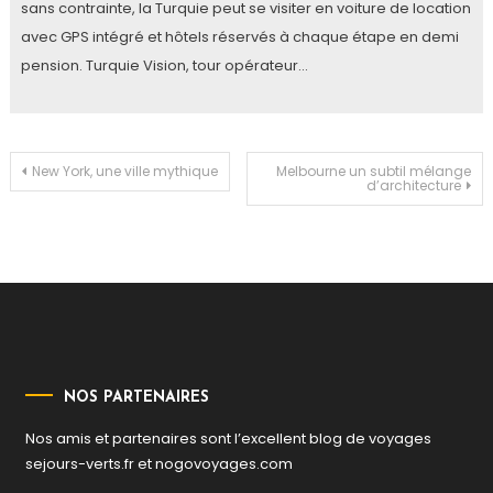
sans contrainte, la Turquie peut se visiter en voiture de location
avec GPS intégré et hôtels réservés à chaque étape en demi
pension. Turquie Vision, tour opérateur…
Navigation
New York, une ville mythique
Melbourne un subtil mélange
d’architecture
de
l’article
NOS PARTENAIRES
Nos amis et partenaires sont l’excellent blog de voyages
sejours-verts.fr
et
nogovoyages.com