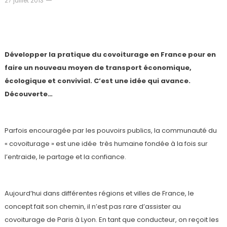
27 juillet 2013
Le covoiturage, le sens du partage et de la
convivialité
Développer la pratique du covoiturage en France pour en
faire un nouveau moyen de transport économique,
écologique et convivial. C’est une idée qui avance.
Découverte…
Parfois encouragée par les pouvoirs publics, la communauté du
« covoiturage » est une idée très humaine fondée à la fois sur
l’entraide, le partage et la confiance.
Aujourd’hui dans différentes régions et villes de France, le
concept fait son chemin, il n’est pas rare d’assister au
covoiturage de Paris à Lyon. En tant que conducteur, on reçoit les