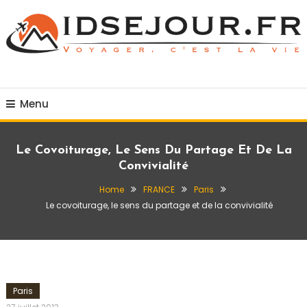
Skip
To
Content
Voyager c'est la vie
idsejour.fr
Menu
Le Covoiturage, Le Sens Du Partage Et De La
Convivialité
Home
FRANCE
Paris
Le covoiturage, le sens du partage et de la convivialité
Paris
admin