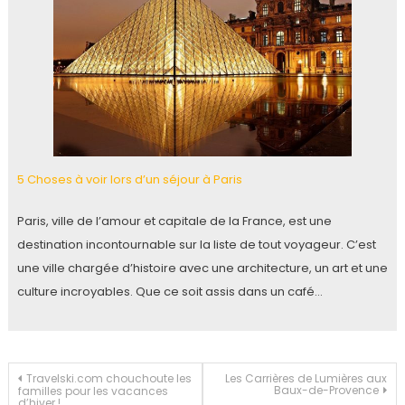
5 Choses à voir lors d’un séjour à Paris
Paris, ville de l’amour et capitale de la France, est une
destination incontournable sur la liste de tout voyageur. C’est
une ville chargée d’histoire avec une architecture, un art et une
culture incroyables. Que ce soit assis dans un café…
Navigation
Travelski.com chouchoute les
Les Carrières de Lumières aux
Baux-de-Provence
familles pour les vacances
d’hiver !