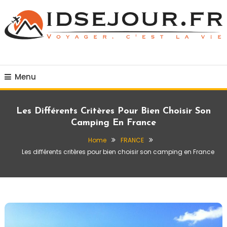
Skip
To
Content
Voyager c'est la vie
idsejour.fr
Menu
Les Différents Critères Pour Bien Choisir Son
Camping En France
Home
FRANCE
Les différents critères pour bien choisir son camping en France