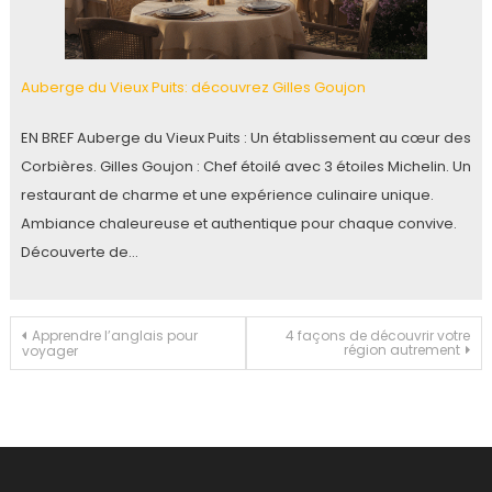
Auberge du Vieux Puits: découvrez Gilles Goujon
EN BREF Auberge du Vieux Puits : Un établissement au cœur des
Corbières. Gilles Goujon : Chef étoilé avec 3 étoiles Michelin. Un
restaurant de charme et une expérience culinaire unique.
Ambiance chaleureuse et authentique pour chaque convive.
Découverte de…
Navigation
Apprendre l’anglais pour
4 façons de découvrir votre
région autrement
voyager
de
l’article