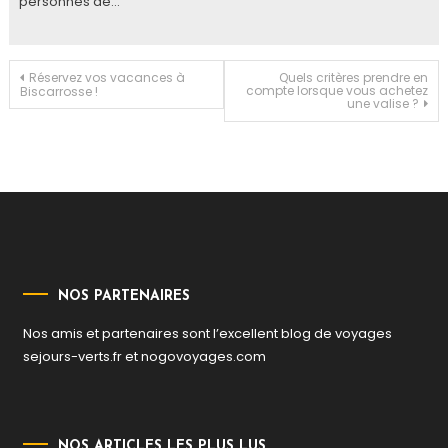
personnes de…
Navigation
Réservez vos vacances à
Quels critères prendre en
compte lorsque vous achetez
Biscarrosse !
une valise ?
de
l’article
NOS PARTENAIRES
Nos amis et partenaires sont l’excellent blog de voyages
sejours-verts.fr
et
nogovoyages.com
NOS ARTICLES LES PLUS LUS