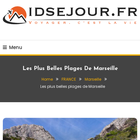
Skip
To
Content
Voyager c'est la vie
idsejour.fr
Menu
Les Plus Belles Plages De Marseille
Home
FRANCE
Marseille
Les plus belles plages de Marseille