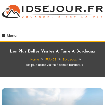
Skip
To
Content
Voyager c'est la vie
idsejour.fr
Menu
Les Plus Belles Visites À Faire À Bordeaux
Home
FRANCE
Bordeaux
Les plus belles visites à faire à Bordeaux