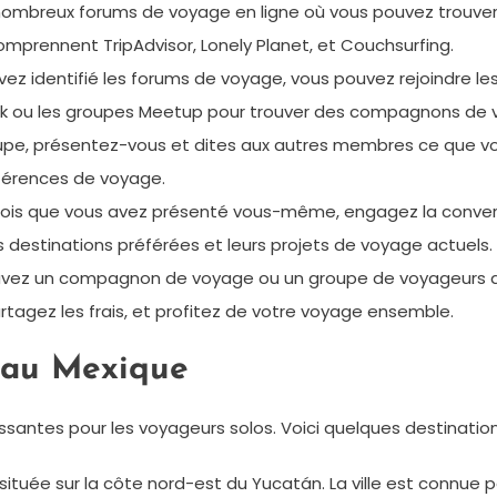
de nombreux forums de voyage en ligne où vous pouvez trou
mprennent TripAdvisor, Lonely Planet, et Couchsurfing.
ez identifié les forums de voyage, vous pouvez rejoindre le
ok ou les groupes Meetup pour trouver des compagnons de 
oupe, présentez-vous et dites aux autres membres ce que vo
éférences de voyage.
ois que vous avez présenté vous-même, engagez la conver
s destinations préférées et leurs projets de voyage actuels.
ouvez un compagnon de voyage ou un groupe de voyageurs ave
partagez les frais, et profitez de votre voyage ensemble.
s au Mexique
santes pour les voyageurs solos. Voici quelques destination
 située sur la côte nord-est du Yucatán. La ville est connue 