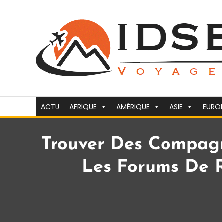
Skip
To
Content
Voyager c'est la vie
idsejour.fr
ACTU
AFRIQUE
AMÉRIQUE
ASIE
EURO
Trouver Des Compagn
Les Forums De R