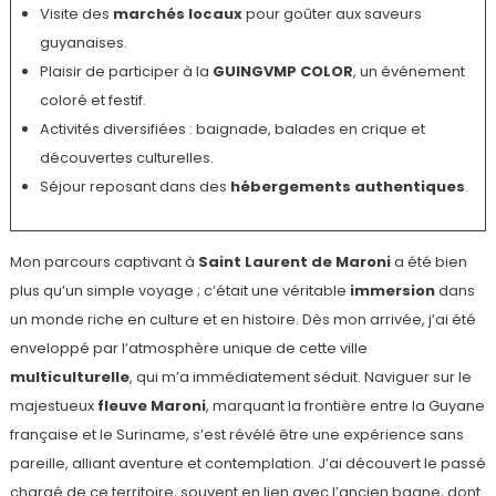
Visite des
marchés locaux
pour goûter aux saveurs
guyanaises.
Plaisir de participer à la
GUINGVMP COLOR
, un événement
coloré et festif.
Activités diversifiées : baignade, balades en crique et
découvertes culturelles.
Séjour reposant dans des
hébergements authentiques
.
Mon parcours captivant à
Saint Laurent de Maroni
a été bien
plus qu’un simple voyage ; c’était une véritable
immersion
dans
un monde riche en culture et en histoire. Dès mon arrivée, j’ai été
enveloppé par l’atmosphère unique de cette ville
multiculturelle
, qui m’a immédiatement séduit. Naviguer sur le
majestueux
fleuve Maroni
, marquant la frontière entre la Guyane
française et le Suriname, s’est révélé être une expérience sans
pareille, alliant aventure et contemplation. J’ai découvert le passé
chargé de ce territoire, souvent en lien avec l’ancien bagne, dont