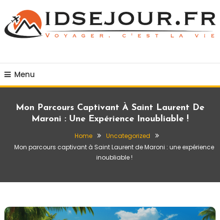
Skip
To
Content
Voyager c'est la vie
idsejour.fr
Menu
Mon Parcours Captivant À Saint Laurent De
Maroni : Une Expérience Inoubliable !
Home
Uncategorized
Mon parcours captivant à Saint Laurent de Maroni : une expérience
inoubliable !