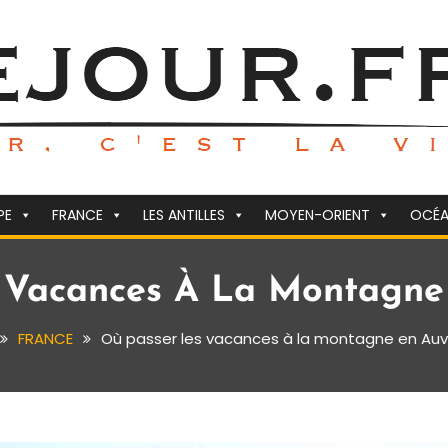
PE
FRANCE
LES ANTILLES
MOYEN-ORIENT
OCÉA
 Vacances À La Montagne
FRANCE
Où passer les vacances à la montagne en Auv