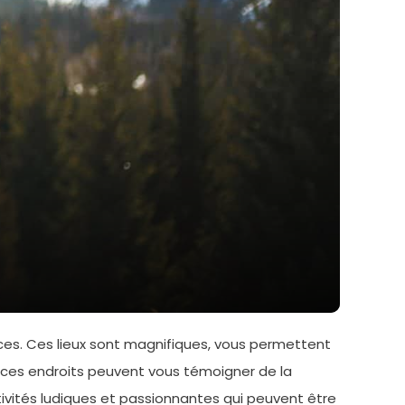
es. Ces lieux sont magnifiques, vous permettent
er ces endroits peuvent vous témoigner de la
tivités ludiques et passionnantes qui peuvent être