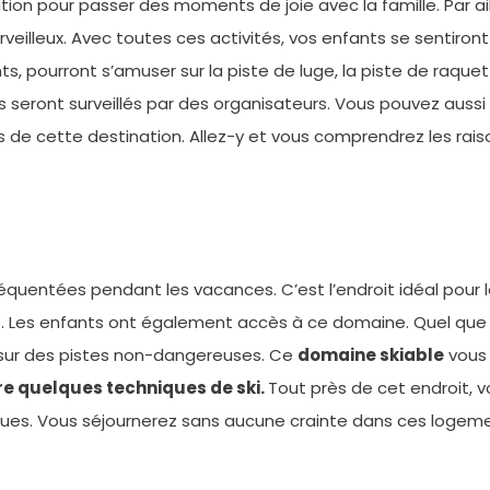
tion pour passer des moments de joie avec la famille. Par aill
illeux. Avec toutes ces activités, vos enfants se sentiront à
nts, pourront s’amuser sur la piste de luge, la piste de raq
ls seront surveillés par des organisateurs. Vous pouvez auss
les de cette destination. Allez-y et vous comprendrez les rai
équentées pendant les vacances. C’est l’endroit idéal pour 
. Les enfants ont également accès à ce domaine. Quel que so
r sur des pistes non-dangereuses. Ce
domaine skiable
vous 
e quelques techniques de ski.
Tout près de cet endroit, 
ues. Vous séjournerez sans aucune crainte dans ces logem