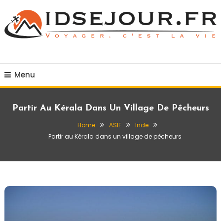
Skip
To
Content
Voyager c'est la vie
idsejour.fr
Menu
Partir Au Kérala Dans Un Village De Pêcheurs
Home
ASIE
Inde
Partir au Kérala dans un village de pêcheurs