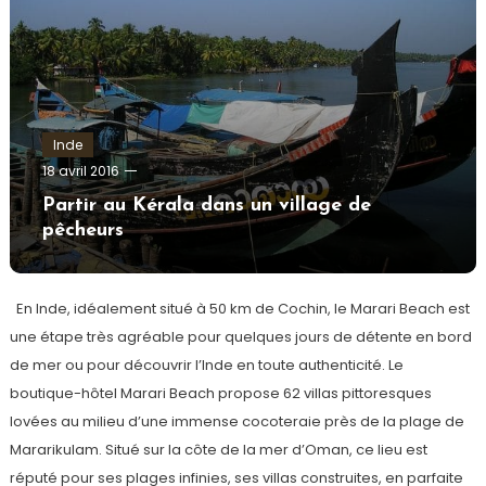
Inde
admin
18 avril 2016
Partir au Kérala dans un village de
pêcheurs
En Inde, idéalement situé à 50 km de Cochin, le Marari Beach est
une étape très agréable pour quelques jours de détente en bord
de mer ou pour découvrir l’Inde en toute authenticité. Le
boutique-hôtel Marari Beach propose 62 villas pittoresques
lovées au milieu d’une immense cocoteraie près de la plage de
Mararikulam. Situé sur la côte de la mer d’Oman, ce lieu est
réputé pour ses plages infinies, ses villas construites, en parfaite