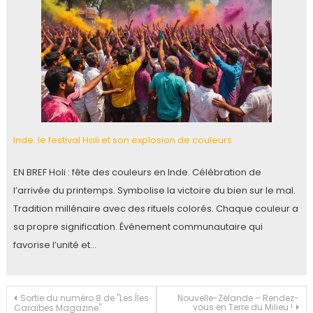
Inde: le festival Holi et son explosion de couleurs
EN BREF Holi : fête des couleurs en Inde. Célébration de
l’arrivée du printemps. Symbolise la victoire du bien sur le mal.
Tradition millénaire avec des rituels colorés. Chaque couleur a
sa propre signification. Événement communautaire qui
favorise l’unité et…
Navigation
Sortie du numéro 8 de "Les Îles
Nouvelle-Zélande – Rendez-
vous en Terre du Milieu !
Caraïbes Magazine"