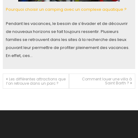
Pourquoi choisir un camping avec un complexe aquatique ?
Pendant les vacances, le besoin de s’évader et de découvrir
de nouveaux horizons se fait toujours ressentir. Plusieurs
familles se retrouvent dans les sites à la recherche des lieux
pouvant leur permettre de profiter pleinement des vacances.
En effet, ces…
Navigation
Les différentes attractions que
Comment louer une villa à
Saint Barth ?
l’on retrouve dans un parc ?
de
l’article