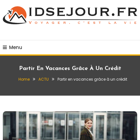
Skip
To
Content
Voyager c'est la vie
idsejour.fr
Menu
Partir En Vacances Grâce À Un Crédit
Home
ACTU
Partir en vacances grâce à un crédit