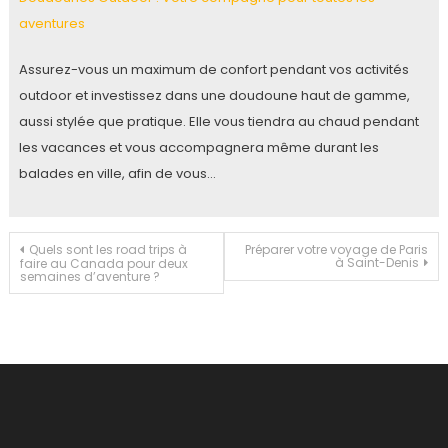
aventures
Assurez-vous un maximum de confort pendant vos activités
outdoor et investissez dans une doudoune haut de gamme,
aussi stylée que pratique. Elle vous tiendra au chaud pendant
les vacances et vous accompagnera même durant les
balades en ville, afin de vous…
Navigation
Quels sont les road trips à
Préparer votre voyage de Paris
à Saint-Denis
faire au Canada pour deux
semaines d’aventure ?
de
l’article