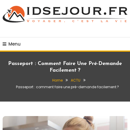
Skip
To
Content
Voyager c'est la vie
idsejour.fr
Menu
Passeport : Comment Faire Une Pré-Demande
Facilement ?
Home
ACTU
Passeport : comment faire une pré-demande facilement ?