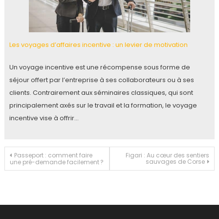
Les voyages d’affaires incentive : un levier de motivation
Un voyage incentive est une récompense sous forme de
séjour offert par l’entreprise à ses collaborateurs ou à ses
clients. Contrairement aux séminaires classiques, qui sont
principalement axés sur le travail et la formation, le voyage
incentive vise à offrir…
Navigation
Passeport : comment faire
Figari : Au cœur des sentiers
sauvages de Corse
une pré-demande facilement ?
de
l’article