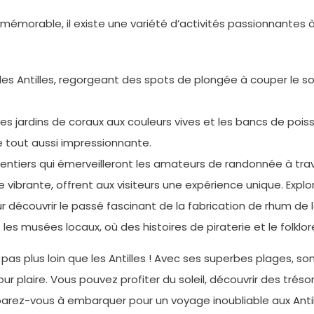
mémorable, il existe une variété d’activités passionnantes à
 des Antilles, regorgeant des spots de plongée à couper le s
es jardins de coraux aux couleurs vives et les bancs de poiss
e tout aussi impressionnante.
e sentiers qui émerveilleront les amateurs de randonnée à t
ture vibrante, offrent aux visiteurs une expérience unique. Exp
découvrir le passé fascinant de la fabrication de rhum de l
s musées locaux, où des histoires de piraterie et le folklo
as plus loin que les Antilles ! Avec ses superbes plages, s
r plaire. Vous pouvez profiter du soleil, découvrir des tré
arez-vous à embarquer pour un voyage inoubliable aux Antill