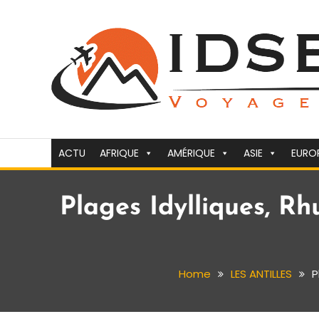
Skip
To
Content
Voyager c'est la vie
idsejour.fr
ACTU
AFRIQUE
AMÉRIQUE
ASIE
EURO
Plages Idylliques, R
Home
LES ANTILLES
P