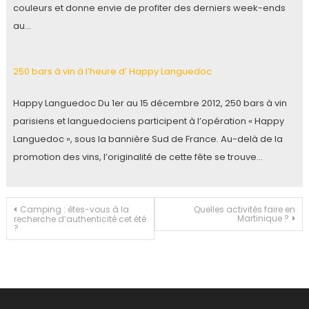
couleurs et donne envie de profiter des derniers week-ends
au…
250 bars à vin à l’heure d’ Happy Languedoc
Happy Languedoc Du 1er au 15 décembre 2012, 250 bars à vin
parisiens et languedociens participent à l’opération « Happy
Languedoc », sous la bannière Sud de France. Au-delà de la
promotion des vins, l’originalité de cette fête se trouve…
Navigation
Camping : êtes-vous à la
Quelles activités faire en
Martinique ?
recherche d’authenticité cet été
?
de
l’article