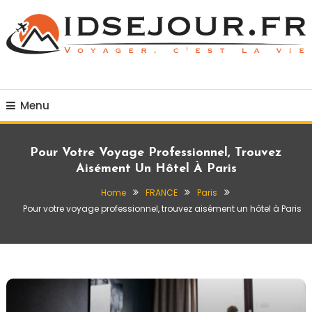
Skip
To
Content
Voyager c'est la vie
idsejour.fr
Menu
Pour Votre Voyage Professionnel, Trouvez
Aisément Un Hôtel À Paris
Home
FRANCE
Paris
Pour votre voyage professionnel, trouvez aisément un hôtel à Paris