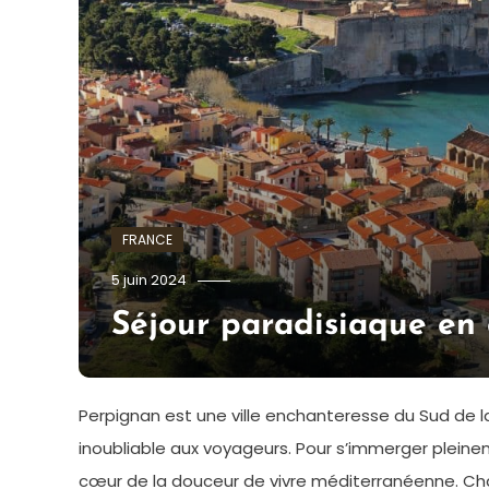
FRANCE
admin
5 juin 2024
Séjour paradisiaque en
Perpignan est une ville enchanteresse du Sud de l
inoubliable aux voyageurs. Pour s’immerger pleine
cœur de la douceur de vivre méditerranéenne. Ch