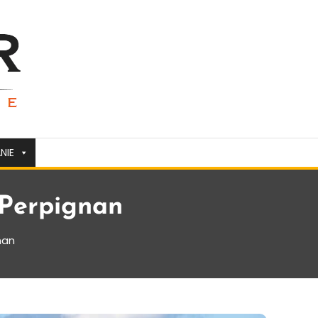
NIE
 Perpignan
nan