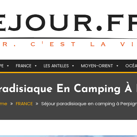
PE
FRANCE
LES ANTILLES
MOYEN-ORIENT
OCÉA
radisiaque En Camping À
ome
FRANCE
Séjour paradisiaque en camping à Perpig