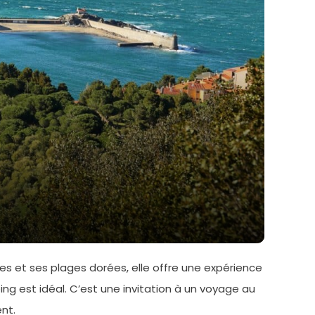
es et ses plages dorées, elle offre une expérience
g est idéal. C’est une invitation à un voyage au
nt.