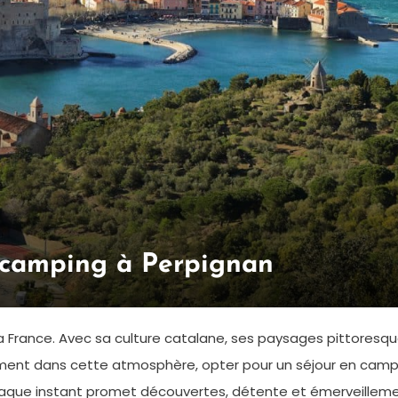
 camping à Perpignan
a France. Avec sa culture catalane, ses paysages pittoresqu
ment dans cette atmosphère, opter pour un séjour en campin
aque instant promet découvertes, détente et émerveilleme